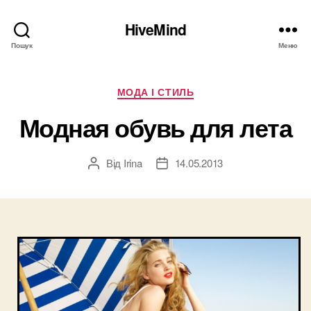
HiveMind
Пошук
Меню
Категорії
МОДА І СТИЛЬ
Модная обувь для лета
Від
Irina
14.05.2013
Автор
Дата
запису
запису