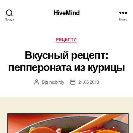
HiveMind
Пошук
Меню
Категорії
РЕЦЕПТИ
Вкусный рецепт:
пеппероната из курицы
Від
redbirdy
21.06.2013
Автор
Дата
запису
запису