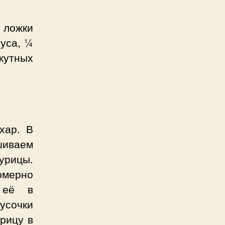
 ложки
оуса, ¼
жутных
хар. В
шиваем
урицы.
мерно
 её в
усочки
урицу в