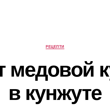
Категорії
РЕЦЕПТИ
т медовой 
в кунжуте