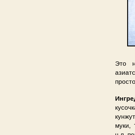
Это н
азиат
просто
Ингре
кусоч
кунжу
муки, 
ч.л. п