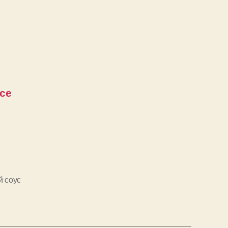
се
й соус