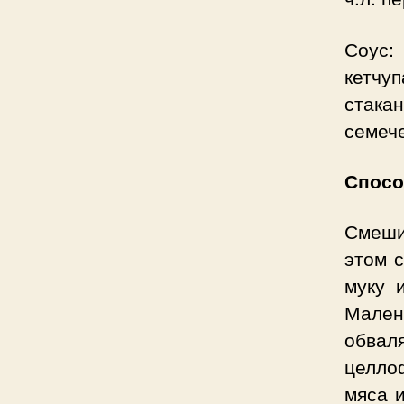
Соус:
кетчуп
стака
семече
Спосо
Смеши
этом 
муку 
Мале
обва
целло
мяса и