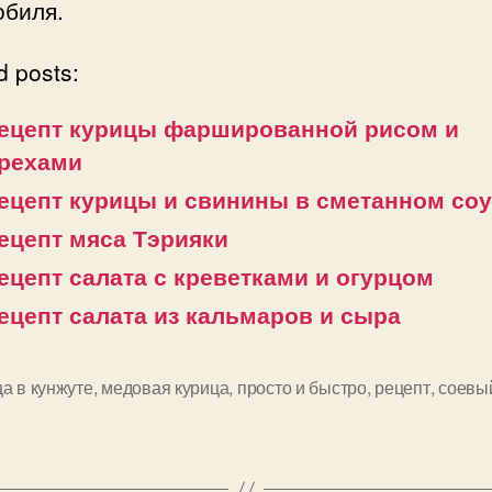
обиля.
d posts:
ецепт курицы фаршированной рисом и
рехами
ецепт курицы и свинины в сметанном соу
ецепт мяса Тэрияки
ецепт салата с креветками и огурцом
ецепт салата из кальмаров и сыра
ца в кунжуте
,
медовая курица
,
просто и быстро
,
рецепт
,
соевы
и