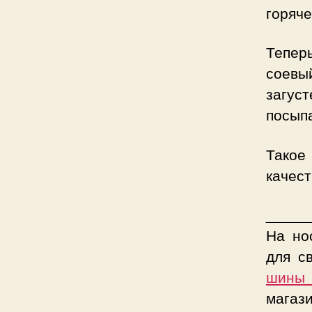
горяче
Тепер
соевы
загус
посып
Такое
качест
_____
На но
для с
шины
магаз