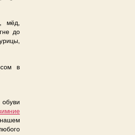
, мёд,
гне до
урицы,
исом в
 обуви
зимние
 нашем
любого