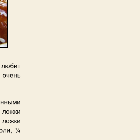
 любит
очень
онными
 ложки
 ложки
соли, ¼