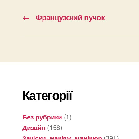
←
Французский пучок
Категорії
Без рубрики
(1)
Дизайн
(158)
Зачіски, макіяж, манікюр
(391)