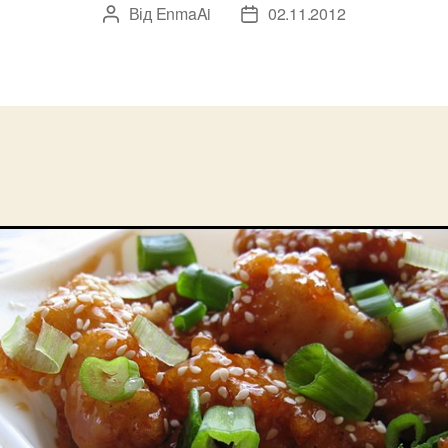
Від
EnmaAi
02.11.2012
Автор
Дата
запису
запису