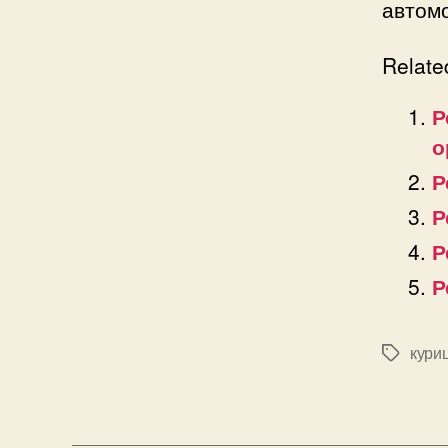
автом
Relate
Р
о
Р
Р
Р
Р
кури
Позначк