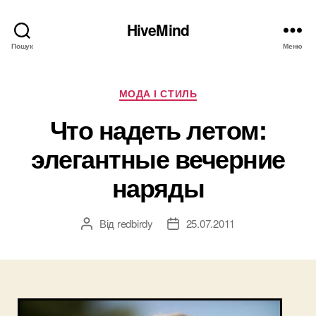
HiveMind
Пошук
Меню
Категорії
МОДА І СТИЛЬ
Что надеть летом:
элегантные вечерние
наряды
Від
redbirdy
25.07.2011
Автор
Дата
запису
запису