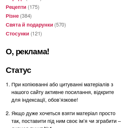
(175)
Рецепти
(384)
Різне
(570)
Свята й подарунки
(121)
Стосунки
О, реклама!
Статус
При копіюванні або цитуванні матеріалів з
нашого сайту активне посилання, відкрите
для індексації, обов’язкове!
Якщо дуже хочеться взяти матеріал просто
так, поставити під ним своє ім’я чи зграбити –