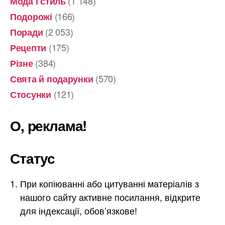
(1 148)
Мода і стиль
(166)
Подорожі
(2 053)
Поради
(175)
Рецепти
(384)
Різне
(570)
Свята й подарунки
(121)
Стосунки
О, реклама!
Статус
При копіюванні або цитуванні матеріалів з
нашого сайту активне посилання, відкрите
для індексації, обов’язкове!