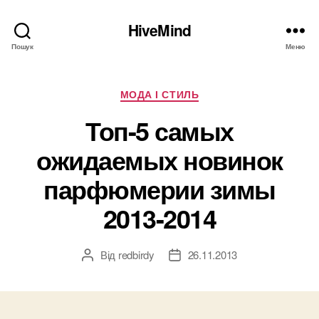
HiveMind
Пошук
Меню
Категорії
МОДА І СТИЛЬ
Топ-5 самых
ожидаемых новинок
парфюмерии зимы
2013-2014
Від
redbirdy
26.11.2013
Автор
Дата
запису
запису