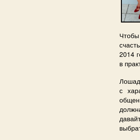
Чтобы
счасть
2014 г
в прак
Лошадь
с хар
общен
должн
давай
выбра