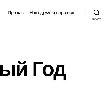
Про нас
Наші друзі та партнери
Пошук
вый Год