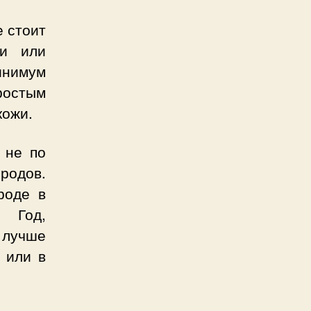
е стоит
ки или
инимум
ростым
кожи.
 не по
родов.
роде в
 Год,
 лучше
 или в