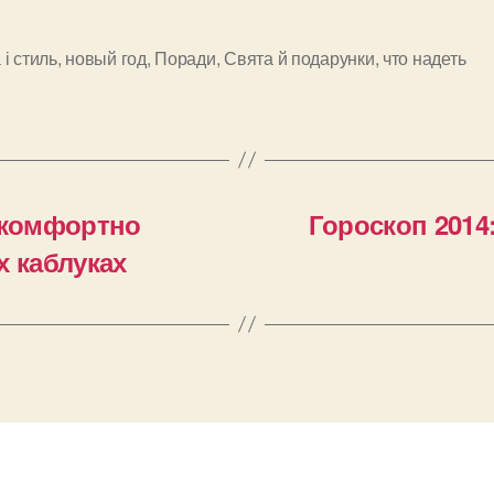
і стиль
,
новый год
,
Поради
,
Свята й подарунки
,
что надеть
и
 комфортно
Гороскоп 2014
х каблуках