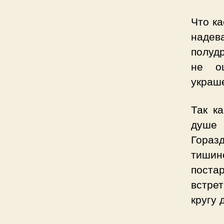
Что ка
надев
полуд
не оц
украше
Так к
душе 
Гораз
тиши
поста
встре
кругу 