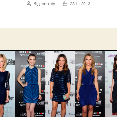
Від
redbirdy
28.11.2013
Автор
Дата
запису
запису