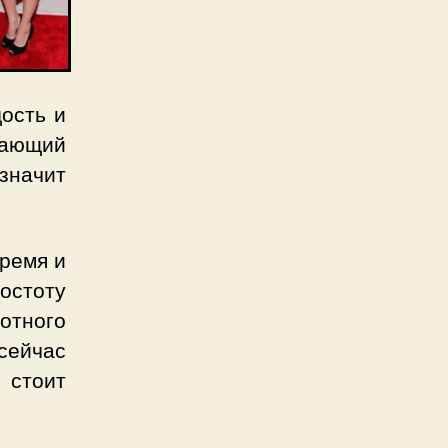
ость и
упающий
 значит
время и
остоту
отного
сейчас
 стоит