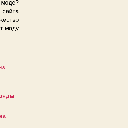
 моде?
 сайта
ество
ют моду
из
аряды
ма