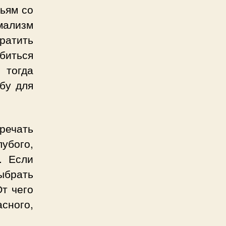
тьям со
мализм
ратить
обиться
 тогда
бу для
тречать
убого,
. Если
ыбрать
От чего
асного,