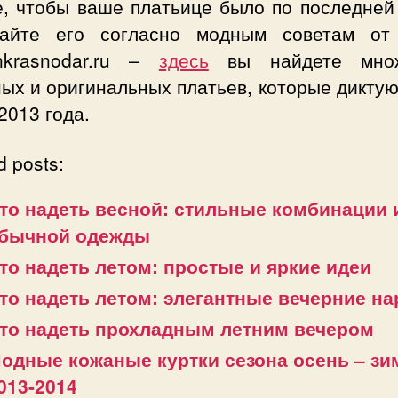
е, чтобы ваше платьице было по последней
айте его согласно модным советам от
onkrasnodar.ru –
здесь
вы найдете множ
ых и оригинальных платьев, которые дикту
2013 года.
d posts:
то надеть весной: стильные комбинации 
бычной одежды
то надеть летом: простые и яркие идеи
то надеть летом: элегантные вечерние н
то надеть прохладным летним вечером
одные кожаные куртки сезона осень – зи
013-2014