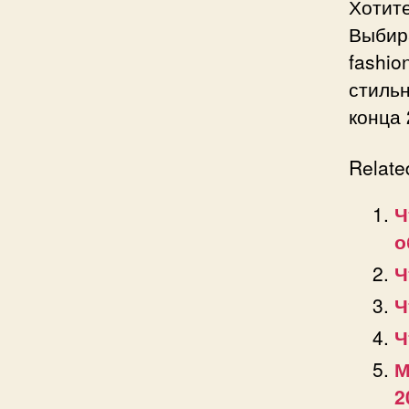
Хотит
Выбир
fashi
стильн
конца 
Relate
Ч
о
Ч
Ч
Ч
М
2