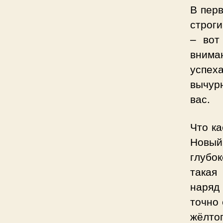
В перв
строг
– вот
вниман
успех
вычур
вас.
Что ка
Новый
глубо
такая
наряд 
точно 
жёлтог