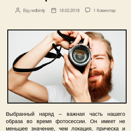
магазина
до
Від
redbirdy
18.02.2018
1 Коментар
Автор
Дата
sneakerstudi
Чего
запису
запису
не
стоит
надева
на
фотосе
Выбранный наряд – важная часть нашего
образа во время фотосессии. Он имеет не
меньшее значение, чем локация, прическа и