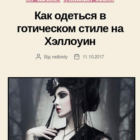
Как одеться в
готическом стиле на
Хэллоуин
Від
redbirdy
11.10.2017
Автор
Дата
запису
запису