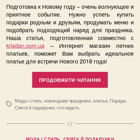
Подготовка к Новому году – очень волнующее и
приятное событие. Нужно успеть купить
подарки родным и друзьям, продумать меню и
подобрать подходящий наряд для праздника.
Наша статья, подготовленная совместно с
krisdan.com.ua
– Интернет магазин летних
платьев, поможет Вам выбрать идеальное
платье для встречи Нового 2018 года!
“Выбираем
ПРОДОВЖИТИ ЧИТАННЯ
платье
на
Новый
Мода і стиль
,
новогодние праздники
,
платья
,
Поради
,
Позначки
Свята й подарунки
,
что надеть
год
2018”
Категорії
МОДА І СТИЛЬ
СВЯТА Й ПОДАРУНКИ