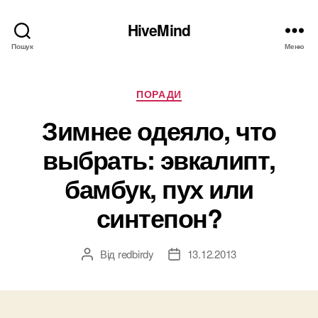
HiveMind
Пошук
Меню
Категорії
ПОРАДИ
Зимнее одеяло, что
выбрать: эвкалипт,
бамбук, пух или
синтепон?
Від
redbirdy
13.12.2013
Автор
Дата
запису
запису