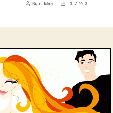
Від
redbirdy
13.12.2013
Автор
Дата
запису
запису