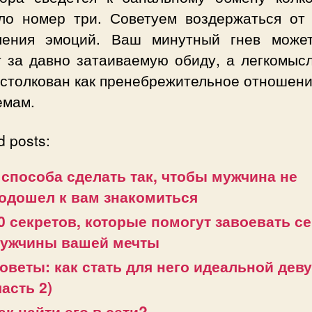
ло номер три. Советуем воздержаться от 
ления эмоций. Ваш минутный гнев може
т за давно затаиваемую обиду, а легкомыс
столкован как пренебрежительное отношени
емам.
d posts:
 способа сделать так, чтобы мужчина не
одошел к вам знакомиться
0 секретов, которые помогут завоевать с
ужчины вашей мечты
оветы: как стать для него идеальной дев
часть 2)
ак найти его в сети?