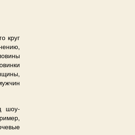
о круг
нению,
ловины
новинки
нщины,
 мужчин
д шоу-
ример,
ючевые