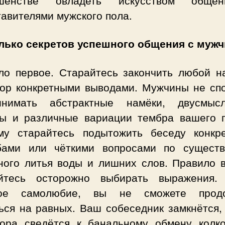
ршенстве овладеть искусством обще
авителями мужского пола.
лько секретов успешного общения с муж
ло первое. Старайтесь закончить любой н
вор конкретными выводами. Мужчины не сп
инимать абстрактные намёки, двусмыс
ды и различные вариации тембра вашего г
му старайтесь подытожить беседу конкр
бами или чёткими вопросами по существ
ного литья воды и лишних слов. Правило в
йтесь осторожно выбирать выражения.
кое самолюбие, вы не сможете продо
ься на равных. Ваш собеседник замкнётся, 
вора сведётся к банальному обмену колко