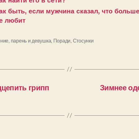
ак быть, если мужчина сказал, что больше
е любит
ние
,
парень и девушка
,
Поради
,
Стосунки
и
дцепить грипп
Зимнее оде