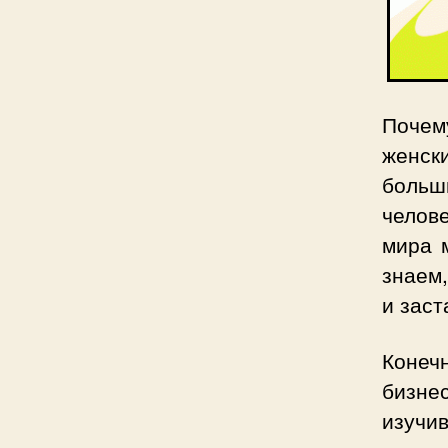
Почем
женск
больш
челове
мира 
знаем,
и заст
Конеч
бизне
изучи