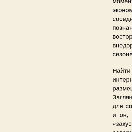
момен
эконо
сосед
позна
вост
внедо
сезоне
Найти
интер
разме
Загля
для с
и он,
«заку