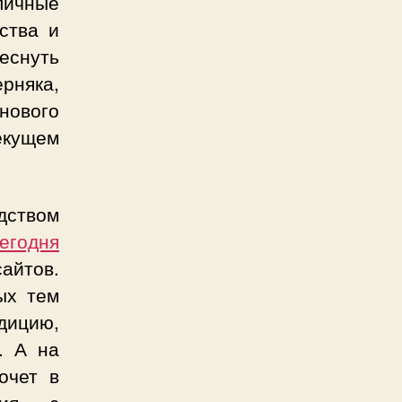
личные
ства и
еснуть
рняка,
ового
екущем
дством
егодня
айтов.
ых тем
дицию,
. А на
очет в