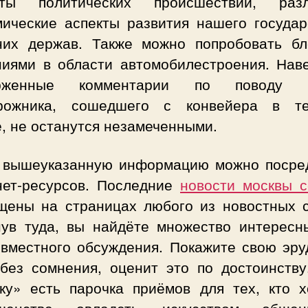
ты политических происшествий, раз
мические аспекты развития нашего государ
них держав. Также можно попробовать бл
ниями в области автомобилестроения. Наве
орженные комментарии по поводу н
рожника, сошедшего с конвейера в т
, не останутся незамеченными.
 вышеуказанную информацию можно посре
нет-ресурсов. Последние
новости москвы с
щены на страницах любого из новостных с
нув туда, вы найдёте множество интересн
овместного обсуждения. Покажите свою эру
 без сомнения, оценит это по достоинству
ску» есть парочка приёмов для тех, кто х