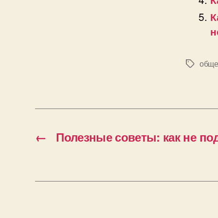
К
н
обще
Позначк
←
Полезные советы: как не по