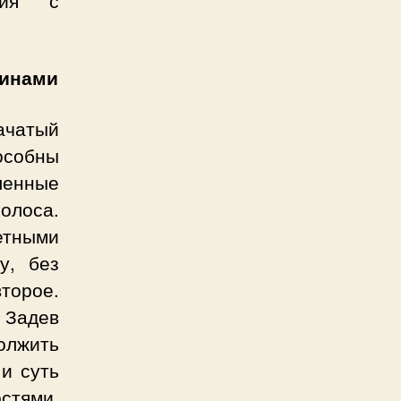
ния с
чинами
ачатый
особны
ленные
олоса.
етными
у, без
торое.
 Задев
лжить
и суть
стями.