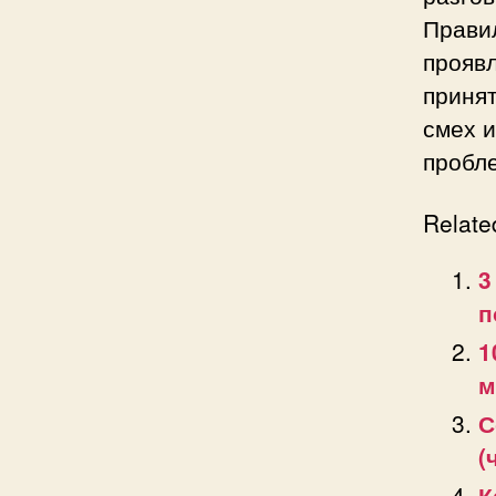
Прави
прояв
приня
смех и
пробл
Relate
3
п
1
м
С
(
К