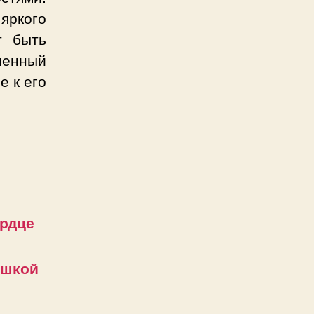
яркого
т быть
ленный
е к его
ердце
ушкой