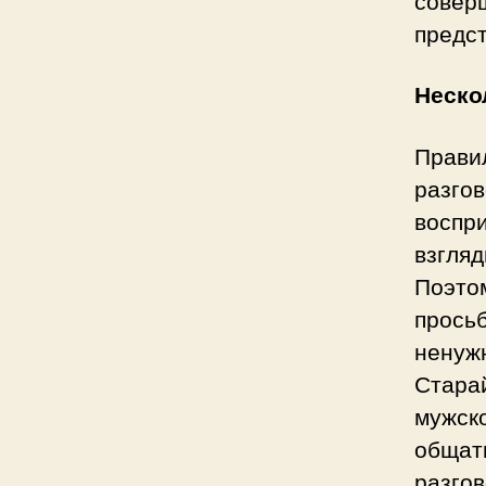
сове
предст
Неско
Прави
разго
воспр
взгля
Поэто
прось
ненуж
Стара
мужс
общат
разго