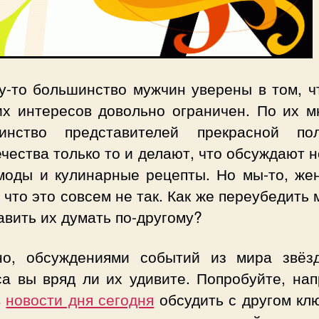
у-то большинство мужчин уверены в том, чт
их интересов довольно ограничен. По их м
инство представителей прекрасной по
чества только то и делают, что обсуждают 
моды и кулинарные рецепты. Но мы-то, же
 что это совсем не так. Как же переубедить
авить их думать по-другому?
но, обсуждениями событий из мира звёз
са вы вряд ли их удивите. Попробуйте, нап
в
новости дня сегодня
обсудить с другом кл