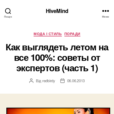
HiveMind
Пошук
Меню
Категорії
МОДА І СТИЛЬ
ПОРАДИ
Как выглядеть летом на
все 100%: советы от
экспертов (часть 1)
Від
redbirdy
06.06.2013
Автор
Дата
запису
запису