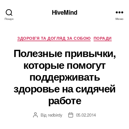
HiveMind
Пошук
Меню
Категорії
ЗДОРОВ'Я ТА ДОГЛЯД ЗА СОБОЮ
ПОРАДИ
Полезные привычки,
которые помогут
поддерживать
здоровье на сидячей
работе
Від
redbirdy
05.02.2014
Автор
Дата
запису
запису