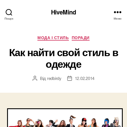
HiveMind
Пошук
Меню
Категорії
МОДА І СТИЛЬ
ПОРАДИ
Как найти свой стиль в
одежде
Від
redbirdy
12.02.2014
Автор
Дата
запису
запису