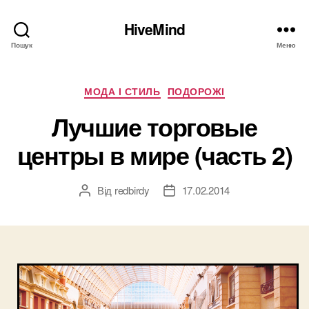
HiveMind
Пошук
Меню
Категорії
МОДА І СТИЛЬ
ПОДОРОЖІ
Лучшие торговые
центры в мире (часть 2)
Від
redbirdy
17.02.2014
Автор
Дата
запису
запису