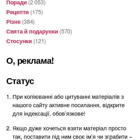
(2 053)
Поради
(175)
Рецепти
(384)
Різне
(570)
Свята й подарунки
(121)
Стосунки
О, реклама!
Статус
При копіюванні або цитуванні матеріалів з
нашого сайту активне посилання, відкрите
для індексації, обов’язкове!
Якщо дуже хочеться взяти матеріал просто
так, поставити під ним своє ім’я чи зграбити –