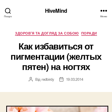
HiveMind
Пошук
Меню
Категорії
ЗДОРОВ'Я ТА ДОГЛЯД ЗА СОБОЮ
ПОРАДИ
Как избавиться от
пигментации (желтых
пятен) на ногтях
Від
redbirdy
19.03.2014
Автор
Дата
запису
запису