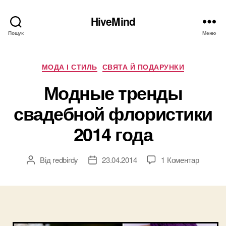
HiveMind
Пошук
Меню
Категорії
МОДА І СТИЛЬ
СВЯТА Й ПОДАРУНКИ
Модные тренды
свадебной флористики
2014 года
до
Від
redbirdy
23.04.2014
1 Коментар
Автор
Дата
Модны
запису
запису
тренды
свадеб
флорис
2014
года