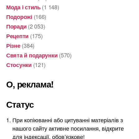
(1 148)
Мода і стиль
(166)
Подорожі
(2 053)
Поради
(175)
Рецепти
(384)
Різне
(570)
Свята й подарунки
(121)
Стосунки
О, реклама!
Статус
При копіюванні або цитуванні матеріалів з
нашого сайту активне посилання, відкрите
для індексації, обов’язкове!