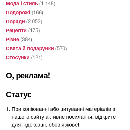
(1 148)
Мода і стиль
(166)
Подорожі
(2 053)
Поради
(175)
Рецепти
(384)
Різне
(570)
Свята й подарунки
(121)
Стосунки
О, реклама!
Статус
При копіюванні або цитуванні матеріалів з
нашого сайту активне посилання, відкрите
для індексації, обов’язкове!