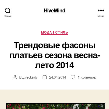
HiveMind
Пошук
Меню
Категорії
МОДА І СТИЛЬ
Трендовые фасоны
платьев сезона весна-
лето 2014
до
Від
redbirdy
24.04.2014
1 Коментар
Автор
Дата
Трендо
запису
запису
фасоны
платье
сезона
весна-
лето