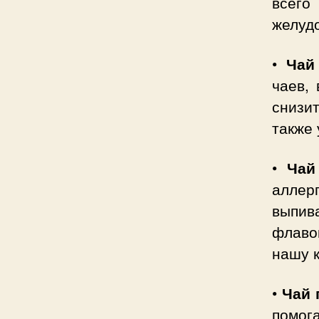
всего
желудо
•
Чай
чаев,
снизи
также 
•
Чай
аллер
выпив
флаво
нашу к
•
Чай 
помог