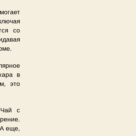
могает
ключая
тся со
идавая
рме.
лярное
хара в
м, это
Чай с
рение.
 А еще,