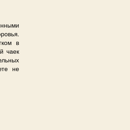
нными
ровья.
тком в
й чаек
ельных
ете не