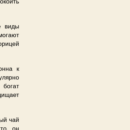
окоить
е виды
могают
орицей
онна к
улярно
 богат
щищает
ый чай
то, он