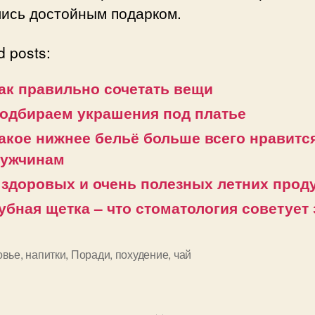
лись достойным подарком.
d posts:
ак правильно сочетать вещи
одбираем украшения под платье
акое нижнее бельё больше всего нравитс
ужчинам
 здоровых и очень полезных летних прод
убная щетка – что стоматология советует 
овье
,
напитки
,
Поради
,
похудение
,
чай
и