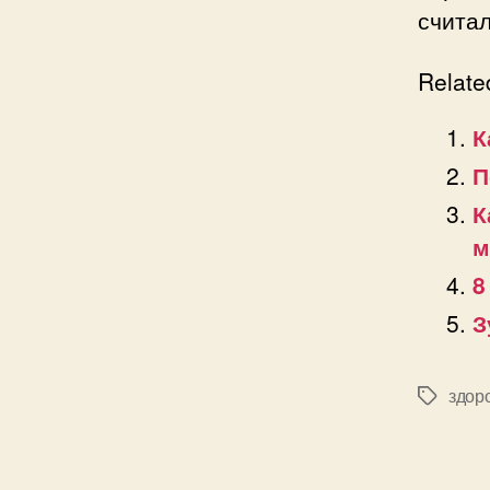
счита
Relate
К
П
К
м
8
З
здор
Позначк