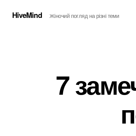
HiveMind
Жіночий погляд на різні теми
7 зам
п