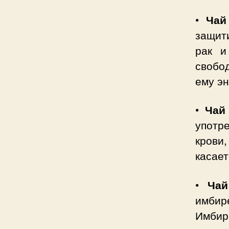
•
Чай
защит
рак и
свобо
ему эн
•
Чай
употр
крови
касает
•
Чай
имбир
Имбирь