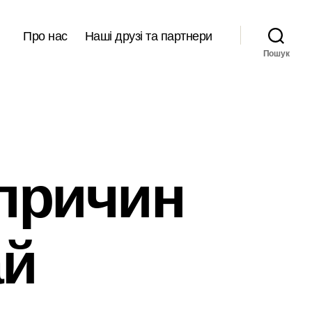
Про нас
Наші друзі та партнери
Пошук
причин
ай