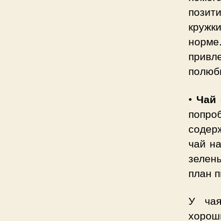
позит
кружк
норм
привл
полюби
•
Чай 
попро
содерж
чай н
зелен
план п
У чая
хорош