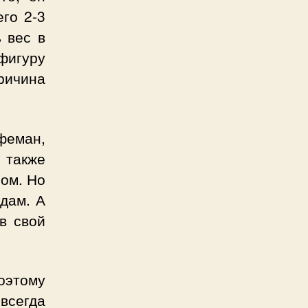
го 2-3
 вес в
игуру
ричина
феман,
 также
ром. Но
дам. А
в свой
оэтому
всегда