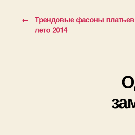
←
Трендовые фасоны платьев 
лето 2014
О
за