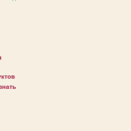
я
уктов
знать