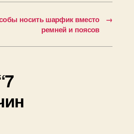
собы носить шарфик вместо
→
ремней и поясов
“7
чин