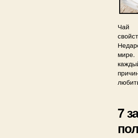
Чай 
свойс
Недар
мире.
кажды
причи
любить
7 з
пол