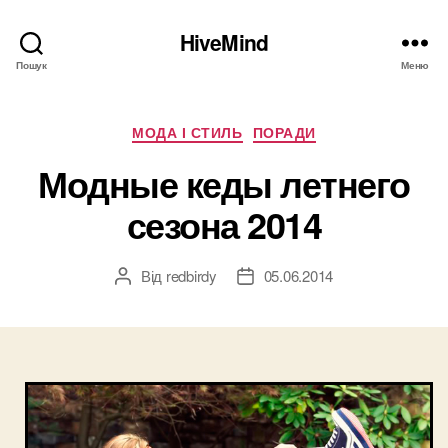
HiveMind
Пошук
Меню
Категорії
МОДА І СТИЛЬ
ПОРАДИ
Модные кеды летнего
сезона 2014
Від
redbirdy
05.06.2014
Автор
Дата
запису
запису