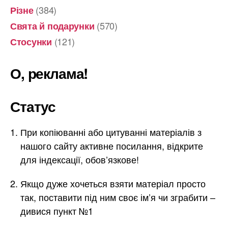
(384)
Різне
(570)
Свята й подарунки
(121)
Стосунки
О, реклама!
Статус
При копіюванні або цитуванні матеріалів з
нашого сайту активне посилання, відкрите
для індексації, обов’язкове!
Якщо дуже хочеться взяти матеріал просто
так, поставити під ним своє ім’я чи зграбити –
дивися пункт №1