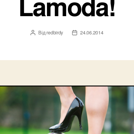
Lamoda!
Від
redbirdy
24.06.2014
Автор
Дата
запису
запису