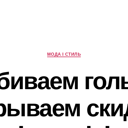
Категорії
МОДА І СТИЛЬ
биваем гол
рываем скид