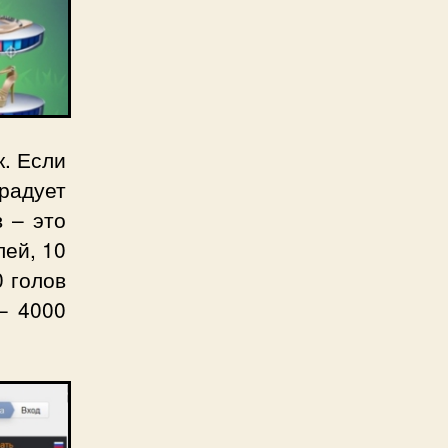
к. Если
радует
 – это
лей, 10
0 голов
– 4000