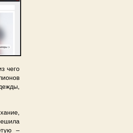
из чего
лионов
одежды,
хание,
решила
етую –