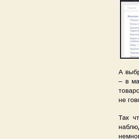
А выбр
– в м
товаро
не гов
Так ч
наблю
немно