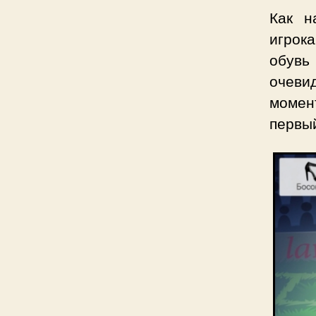
Как н
игрок
обувь
очеви
момен
первый