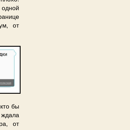
 одной
ранице
ум, от
 кто бы
я ждала
ра, от