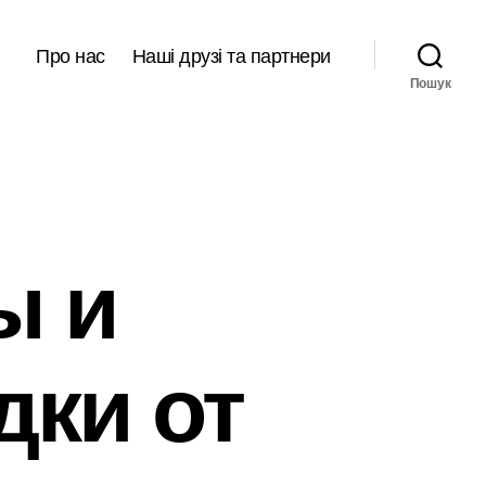
Про нас
Наші друзі та партнери
Пошук
ы и
ки от