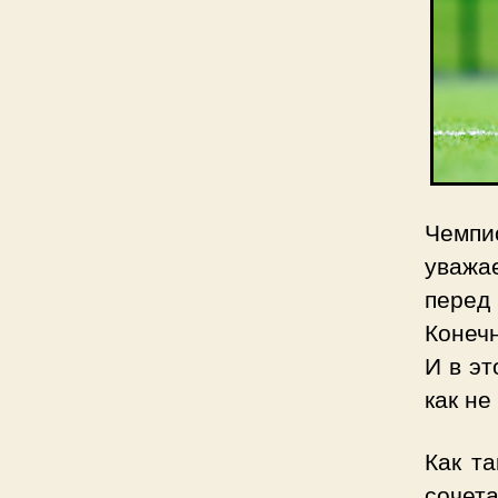
Чемпи
уважа
перед 
Конеч
И в эт
как не
Как т
сочет