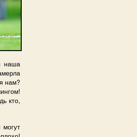
и наша
амерла
ся нам?
ингом!
дь кто,
 могут
плохо!