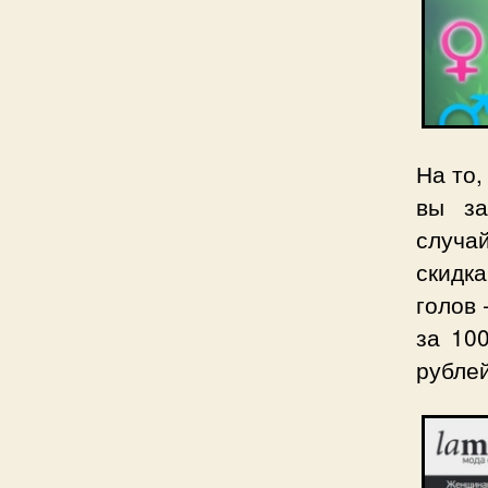
На то,
вы за
случа
скидка
голов 
за 10
рублей