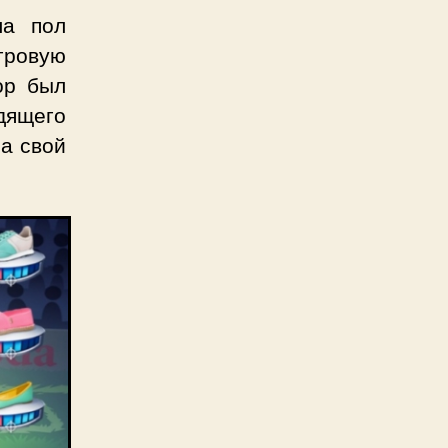
ла пол
гровую
ор был
дящего
а свой