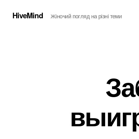
HiveMind
Жіночий погляд на різні теми
За
выиг