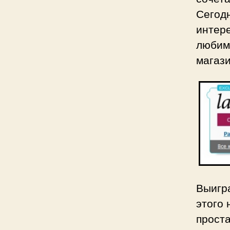
Сегод
интер
любим
магаз
Выигра
этого 
прост