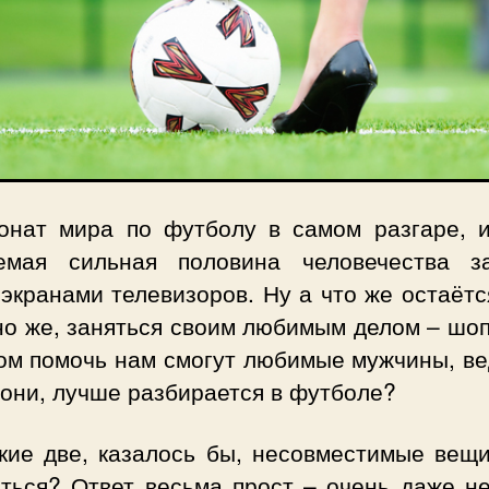
онат мира по футболу в самом разгаре, 
емая сильная половина человечества з
экранами телевизоров. Ну а что же остаёт
но же, заняться своим любимым делом – шоп
ом помочь нам смогут любимые мужчины, ве
 они, лучше разбирается в футболе?
акие две, казалось бы, несовместимые вещи
аться? Ответ весьма прост – очень даже не