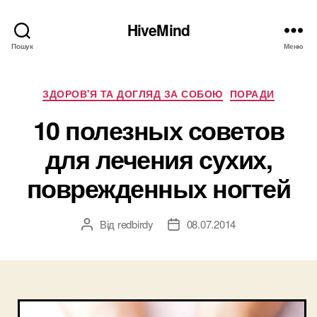
HiveMind
Пошук
Меню
Категорії
ЗДОРОВ'Я ТА ДОГЛЯД ЗА СОБОЮ
ПОРАДИ
10 полезных советов
для лечения сухих,
поврежденных ногтей
Від
redbirdy
08.07.2014
Автор
Дата
запису
запису