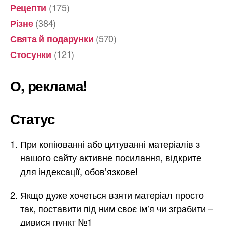
(175)
Рецепти
(384)
Різне
(570)
Свята й подарунки
(121)
Стосунки
О, реклама!
Статус
При копіюванні або цитуванні матеріалів з
нашого сайту активне посилання, відкрите
для індексації, обов’язкове!
Якщо дуже хочеться взяти матеріал просто
так, поставити під ним своє ім’я чи зграбити –
дивися пункт №1