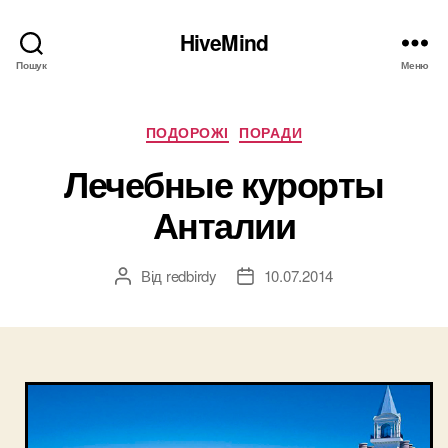
HiveMind
Пошук
Меню
Категорії
ПОДОРОЖІ
ПОРАДИ
Лечебные курорты
Анталии
Від
redbirdy
10.07.2014
Автор
Дата
запису
запису