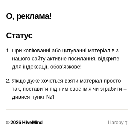
О, реклама!
Статус
При копіюванні або цитуванні матеріалів з
нашого сайту активне посилання, відкрите
для індексації, обов’язкове!
Якщо дуже хочеться взяти матеріал просто
так, поставити під ним своє ім’я чи зграбити –
дивися пункт №1
© 2026
HiveMind
Нагору
↑