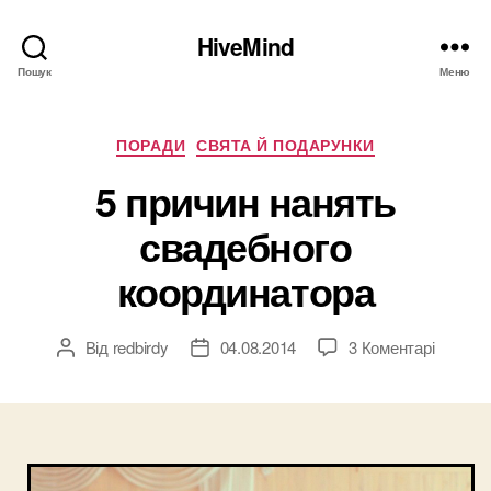
HiveMind
Пошук
Меню
Категорії
ПОРАДИ
СВЯТА Й ПОДАРУНКИ
5 причин нанять
свадебного
координатора
до
Від
redbirdy
04.08.2014
3 Коментарі
Автор
Дата
5
запису
запису
причин
нанять
свадеб
коорди