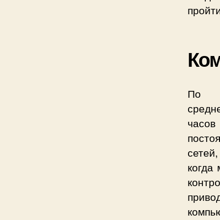
пройти
Ко
По п
средне
часов
посто
сетей
когда
контр
приво
компь