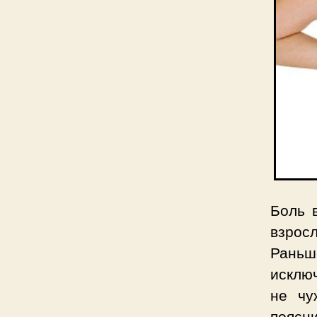
Боль 
взрос
Рань
исклю
не чу
поясн