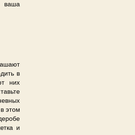
ь ваша
крашают
одить в
от них
тавьте
дневных
 в этом
деробе
кетка и