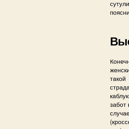
сутул
поясни
Выс
Конечн
женски
такой
страд
каблук
забот 
случа
(кросс