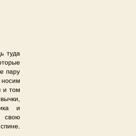
ь туда
торые
е пару
о носим
 и том
ивычки,
ника и
я свою
 спине.