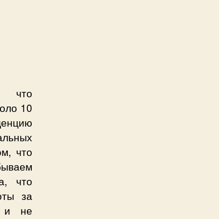
, что
коло 10
денцию
альных
м, что
бываем
а, что
оты за
у и не