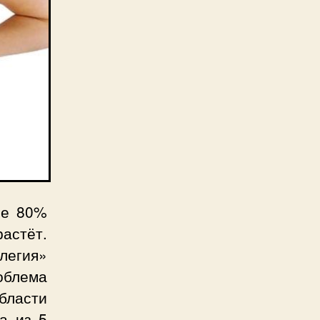
ее 80%
астёт.
егия»
облема
бласти
а из 5