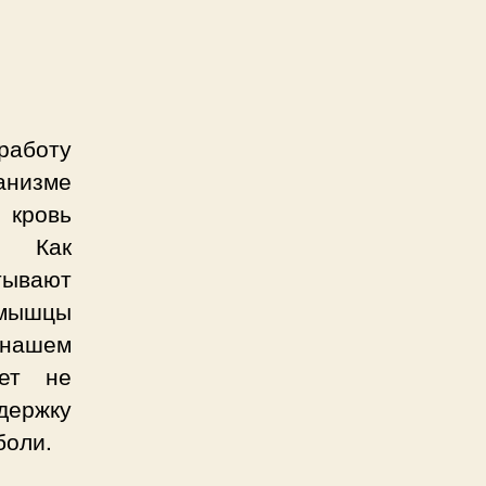
работу
анизме
 кровь
. Как
тывают
о мышцы
 нашем
сет не
ержку
боли.