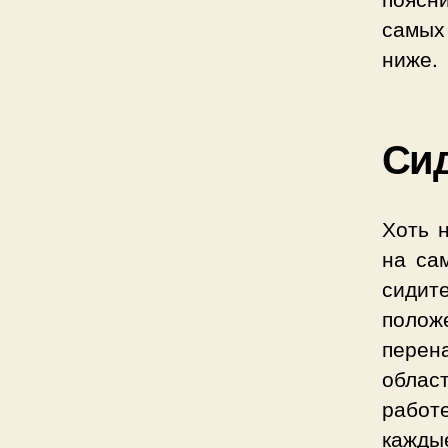
самых
ниже.
Сид
Хоть н
на са
сидите
положе
перена
облас
работ
кажды