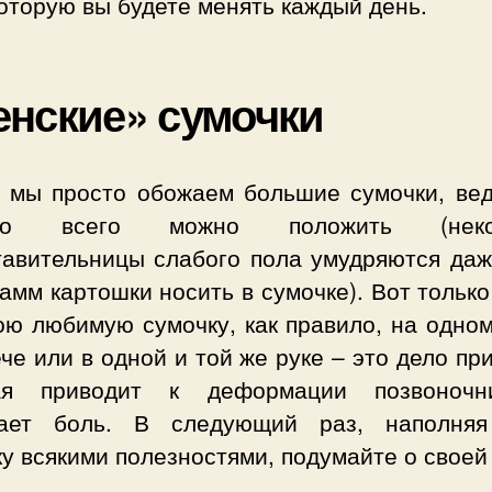
 которую вы будете менять каждый день.
нские» сумочки
е мы просто обожаем большие сумочки, вед
ько всего можно положить (неко
тавительницы слабого пола умудряются даж
амм картошки носить в сумочке). Вот тольк
ою любимую сумочку, как правило, на одном
че или в одной и той же руке – это дело пр
ая приводит к деформации позвоноч
ает боль. В следующий раз, наполня
у всякими полезностями, подумайте о своей