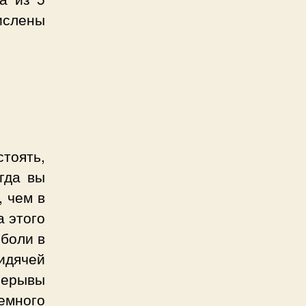
ислены
стоять,
гда вы
, чем в
а этого
 боли в
идячей
рерывы
емного