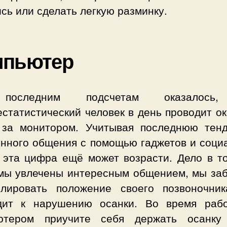
сь или сделать легкую разминку.
мпьютер
оследним подсчетам оказалось
статистический человек в день проводит о
 за монитором. Учитывая последнюю тен
янного общения с помощью гаджетов и соци
, эта цифра ещё может возрасти. Дело в то
 мы увлечены интересным общением, мы за
олировать положение своего позвоночник
дит к нарушению осанки. Во время раб
ютером приучите себя держать осанк