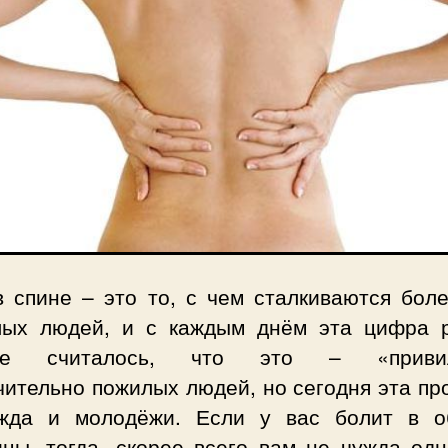
в спине – это то, с чем сталкиваются бол
лых людей, и с каждым днём эта цифра р
ше считалось, что это – «привил
чительно пожилых людей, но сегодня эта пр
жда и молодёжи. Если у вас болит в о
ицы, тогда, скорее всего вам не чужда одн