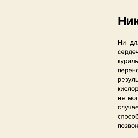
Ник
Ни дл
серде
курил
пере
резул
кислор
не мо
случа
спос
позвон