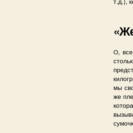
т.д.),
«Же
О, вс
стол
предс
килогр
мы св
же пле
котор
вызыв
сумочк