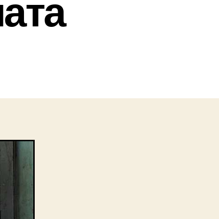
ата
тить
мание
оре
ашнего
та