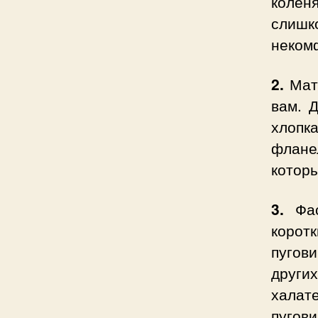
колен
слишк
неком
2.
Мат
вам. 
хлопк
флане
которы
3.
Фас
корот
пугов
других
халат
пугови