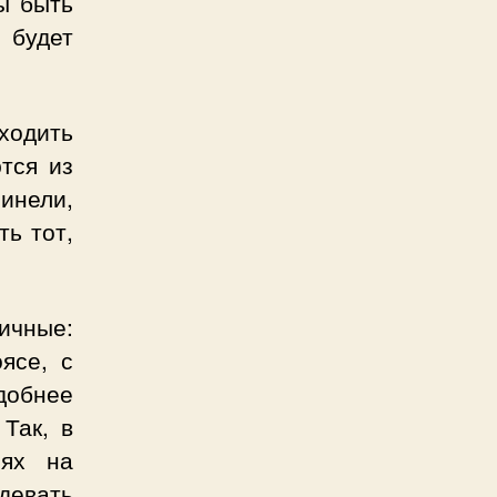
ы быть
 будет
ходить
тся из
инели,
ь тот,
ичные:
ясе, с
добнее
 Так, в
лях на
адевать