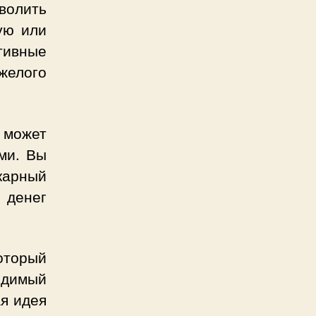
волить
ую или
итивные
желого
 может
ми. Вы
карный
 денег
оторый
одимый
ая идея