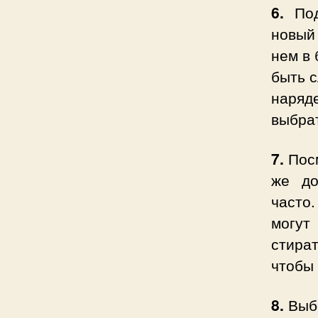
6.
Под
новый
нем в 
быть 
наряд
выбрат
7.
Посм
же до
часто.
могут
стира
чтобы 
8.
Выбе