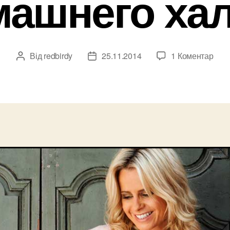
машнего хал
до
Від
redbirdy
25.11.2014
1 Коментар
Автор
Дата
На
запису
запису
что
обра
вни
при
выб
дом
хала