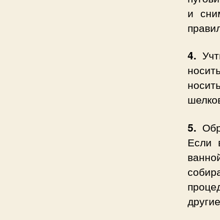
и сни
правил
4.
Учти
носить
носит
шелко
5.
Обра
Если 
ванн
собир
проце
други