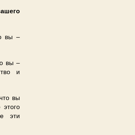
ашего
о вы –
то вы –
ство и
 что вы
 этого
се эти