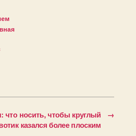
нем
евная
с
 что носить, чтобы круглый
→
вотик казался более плоским