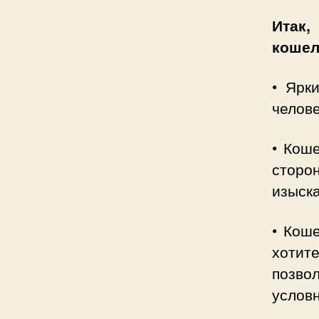
Итак
кошел
• Ярк
челове
• Коше
сторо
изыска
• Коше
хотит
позво
условн