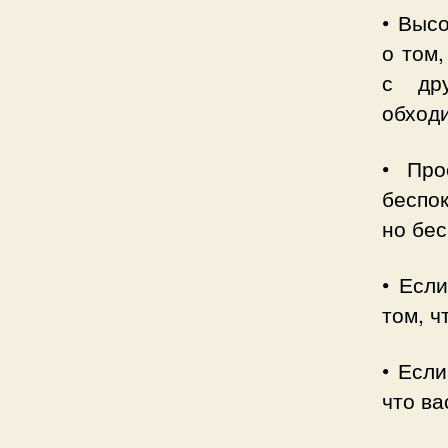
• Выс
о том,
с др
обходи
• Про
беспок
но бес
• Есл
том, ч
• Если
что в