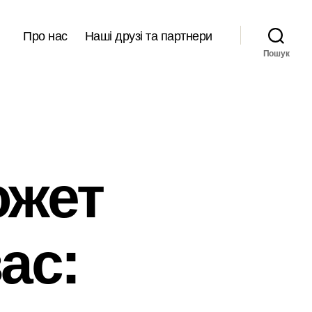
Про нас
Наші друзі та партнери
Пошук
ожет
ас: