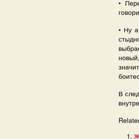
• Пер
говори
• Ну 
стыд
выбра
новый
значи
боитес
В след
внутр
Relate
Ж