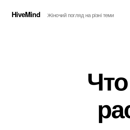
HiveMind
Жіночий погляд на різні теми
Что
ра