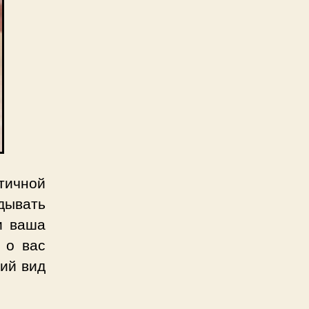
тичной
дывать
и ваша
 о вас
ний вид