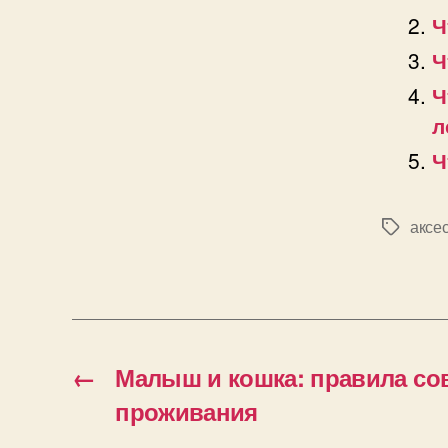
Ч
Ч
Ч
л
Ч
аксе
Позначк
←
Малыш и кошка: правила со
проживания