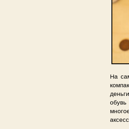
На са
компа
деньг
обувь
многое
аксесс