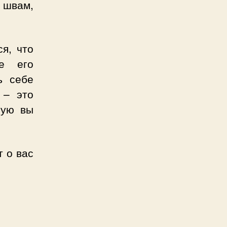
 швам,
я, что
е его
ь себе
 – это
рую вы
т о вас