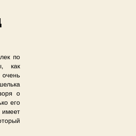
д
лек по
ы, как
 очень
ошелька
воря о
ко его
 имеет
оторый