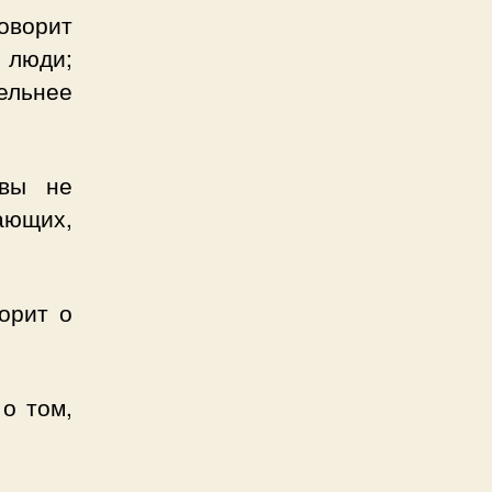
оворит
т люди;
льнее
 вы не
жающих,
орит о
 о том,