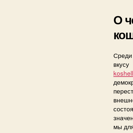
О ч
ко
Среди
вкусу
koshel
демокр
перес
внешн
состо
значе
мы дл