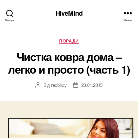
HiveMind
Пошук
Меню
Категорії
ПОРАДИ
Чистка ковра дома –
легко и просто (часть 1)
Від
redbirdy
20.01.2015
Автор
Дата
запису
запису