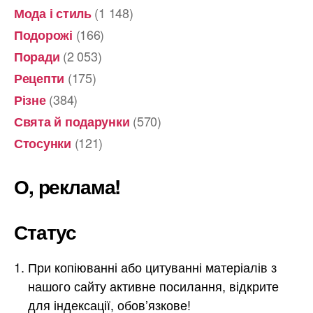
(1 148)
Мода і стиль
(166)
Подорожі
(2 053)
Поради
(175)
Рецепти
(384)
Різне
(570)
Свята й подарунки
(121)
Стосунки
О, реклама!
Статус
При копіюванні або цитуванні матеріалів з
нашого сайту активне посилання, відкрите
для індексації, обов’язкове!