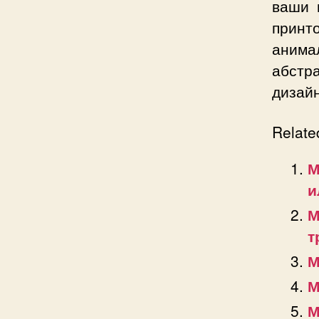
ваши 
принт
аним
абстр
дизайн
Relate
М
и
М
т
М
М
М