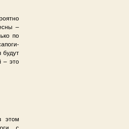
роятно
есны –
ько по
апоги-
 будут
 – это
в этом
поги с