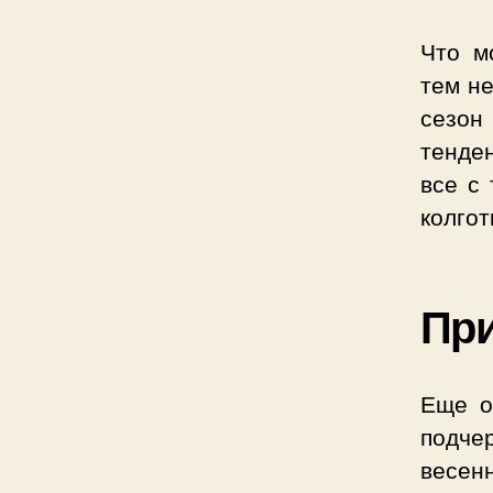
Что м
тем не
сезон
тенде
все с
колгот
При
Еще о
подче
весен