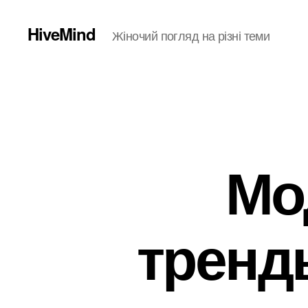
HiveMind
Жіночий погляд на різні теми
Мо
тренд