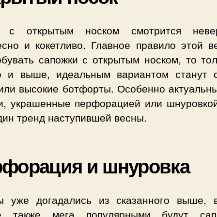
 с открытым носком смотрится неве
есно и кокетливо. Главное правило этой в
обувать сапожки с открытым носком, то тол
о и выше, идеальным вариантом станут с
 или высокие ботфорты. Особенно актуальны
и, украшенные перфорацией или шнуровкой
дин тренд наступившей весны.
форация и шнуровка
ы уже догадались из сказанного выше, 
е также мега популярными будут са