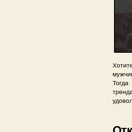
Хотит
мужчи
Тогда
тренда
удово
От