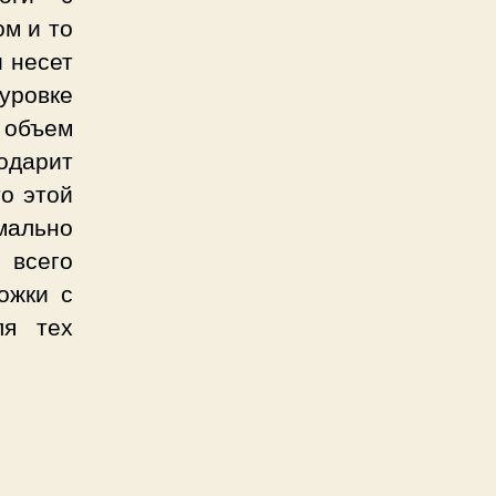
м и то
и несет
уровке
 объем
одарит
то этой
мально
 всего
ожки с
ля тех