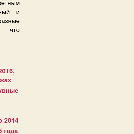
ветным
ьный и
азные
ь, что
2016,
ажах
бувные
о 2014
5 года