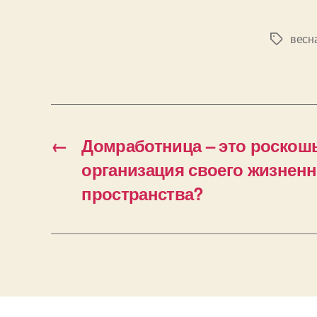
весн
Позначк
←
Домработница – это роскош
организация своего жизненн
пространства?