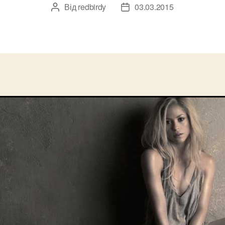
Від
redbirdy
03.03.2015
Автор
Дата
запису
запису