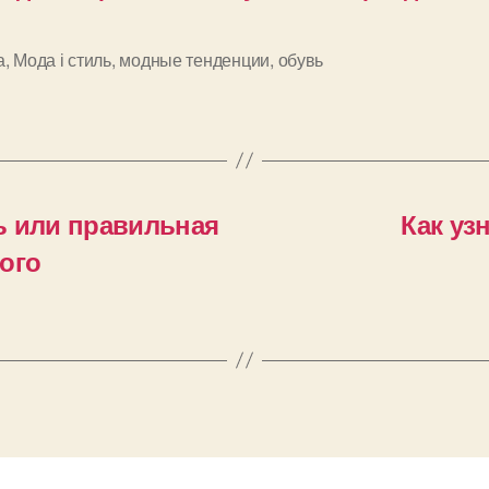
а
,
Мода і стиль
,
модные тенденции
,
обувь
и
ь или правильная
Как уз
ого