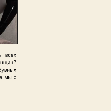
ь всех
енщин?
бувных
 а мы с