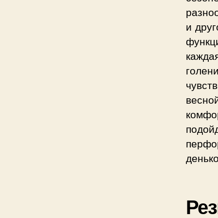
разно
и друг
функц
кажда
голен
чувств
весно
комфо
подой
перфо
денько
Рез