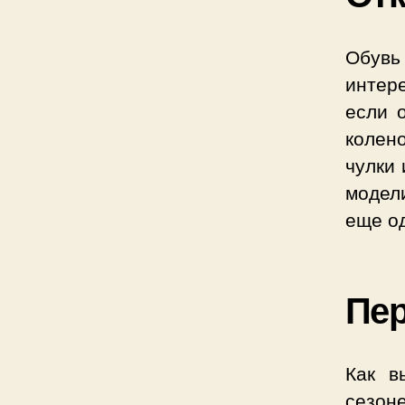
Обувь
интер
если 
колен
чулки
модел
еще о
Пер
Как в
сезон