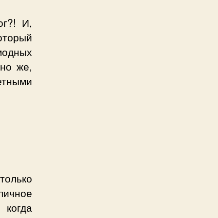
г?! И,
который
модных
но же,
етными
только
личное
 когда