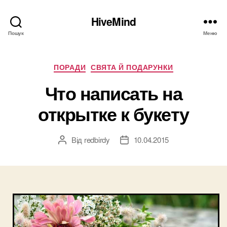
HiveMind
Пошук
Меню
Категорії
ПОРАДИ
СВЯТА Й ПОДАРУНКИ
Что написать на
открытке к букету
Від
redbirdy
10.04.2015
Автор
Дата
запису
запису