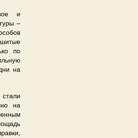
вое и
туры –
особов
ышитые
ько по
ильную
дни на
стали
ьно на
шенным
лощадь
правки,