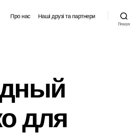
Про нас
Наші друзі та партнери
Пошук
одный
ко для