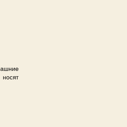
машние
 носят