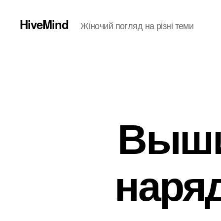
HiveMind
Жіночий погляд на різні теми
Выши
наряд