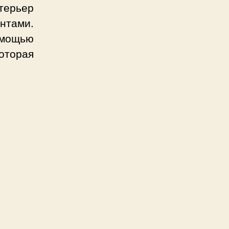
терьер
нтами.
омощью
оторая