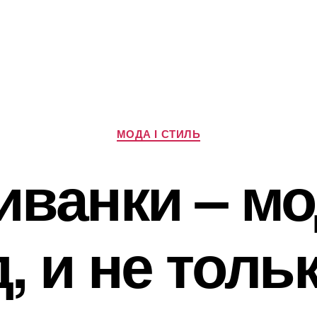
Категорії
МОДА І СТИЛЬ
ванки – м
, и не толь