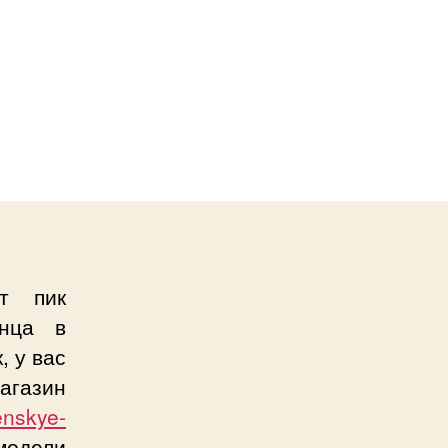
иванки
ный
д,
ко
ет пик
инца в
, у вас
агазин
enskye-
одели