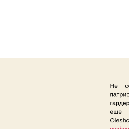
Не се
патри
гардер
еще н
Оle
vyshy