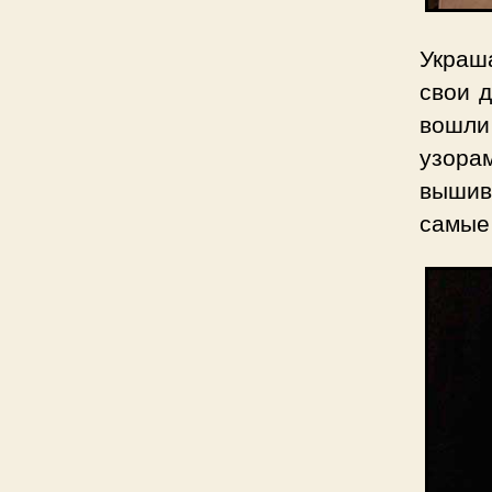
Украш
свои д
вошли
узора
вышиво
самые 