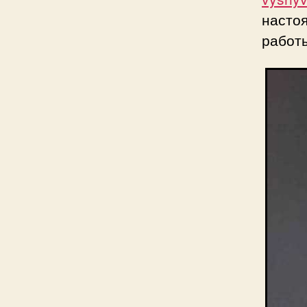
насто
работы