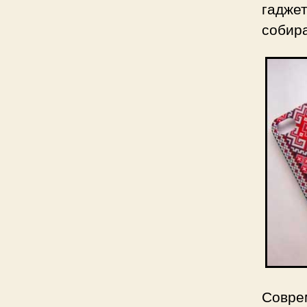
гаджет
собир
Совре