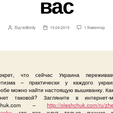
вас
до
Від
redbirdy
15.04.2015
1 Коментар
Автор
Дата
Выш
запису
запису
–
мод
наря
и
не
толь
крет, что сейчас Украина пережива
для
отизма – практически у каждого укра
вас
обе можно найти настоящую вышиванку. Как
ет таковой? Загляните в интернет-м
shchuk.com –
http://oleshchuk.com/ru/zh
vanky
, где вас ждут только лучшие м