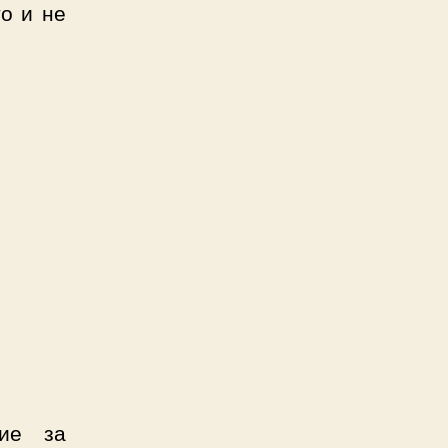
то и не
щие за