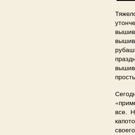
Тяже
утонч
вышив
вышив
рубаш
празд
вышив
просты
Сего
«прим
все. 
капот
своего