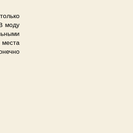
только
 В моду
льными
 места
конечно