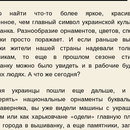
ло найти что-то более яркое, краси
енное, чем главный символ украинской куль
анка. Разнообразие орнаментов, цветов, сп
ки просто поражает. И если раньше в
ки жители нашей страны надевали тол
никам, то еще в прошлом сезоне ст
анку можно было увидеть и в рабочие бу
х людях. А что же сегодня?
дня украинцы пошли еще дальше, и 
ерять» национальные орнаменты буквал
Наверняка, вы уже видели машины с укра
ом или как харьковчане «одели» главную п
 города в вышиванку, а еще памятники, за