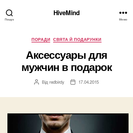
HiveMind
Пошук
Меню
Категорії
ПОРАДИ
СВЯТА Й ПОДАРУНКИ
Аксессуары для
мужчин в подарок
Від
redbirdy
17.04.2015
Автор
Дата
запису
запису