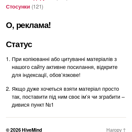
(121)
Стосунки
О, реклама!
Статус
При копіюванні або цитуванні матеріалів з
нашого сайту активне посилання, відкрите
для індексації, обов’язкове!
Якщо дуже хочеться взяти матеріал просто
так, поставити під ним своє ім’я чи зграбити –
дивися пункт №1
© 2026
HiveMind
Нагору
↑