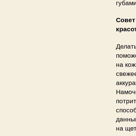
губами
Совет
красо
Делат
поможе
на кож
свеже
аккур
Намоч
потри
спосо
данны
на щет