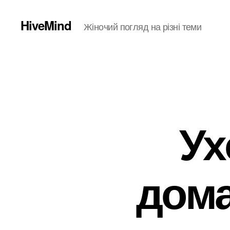
HiveMind
Жіночий погляд на різні теми
Ух
дома