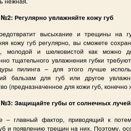
ь нежная.
 №2: Регулярно увлажняйте кожу губ
редотвратит высыхание и трещины на г
няя кожу губ регулярно, вы сможете сохран
й, молодой и шелковистой как можно д
нно тщательного увлажнения губки требуют
дуры пилинга – для этого лучше исполь
ий бальзам для губ или другое увлаж
во (предназначенное для кожи губ, конечно 
 №3: Защищайте губы от солнечных лучей
е – главный фактор, приводящий к поте
уб и появлению трещин на них. Поэтому, о