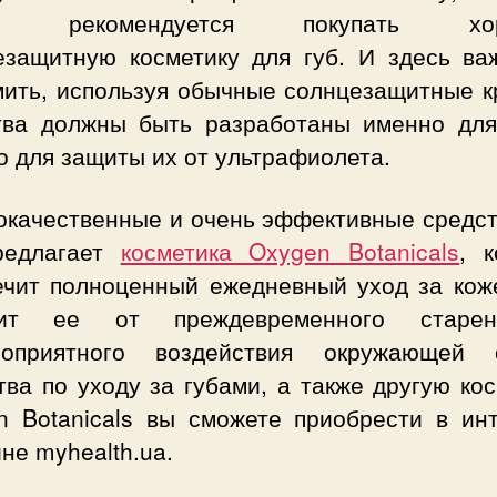
м, рекомендуется покупать хо
езащитную косметику для губ. И здесь ва
мить, используя обычные солнцезащитные к
тва должны быть разработаны именно для
 для защиты их от ультрафиолета.
окачественные и очень эффективные средст
редлагает
косметика Oxygen Botanicals
, к
ечит полноценный ежедневный уход за коже
тит ее от преждевременного старе
гоприятного воздействия окружающей 
ва по уходу за губами, а также другую ко
n Botanicals вы сможете приобрести в инт
не myhealth.ua.