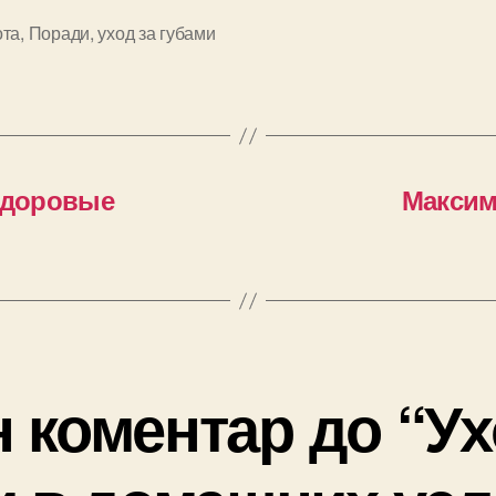
ота
,
Поради
,
уход за губами
и
 здоровые
Максим
 коментар до “Ух