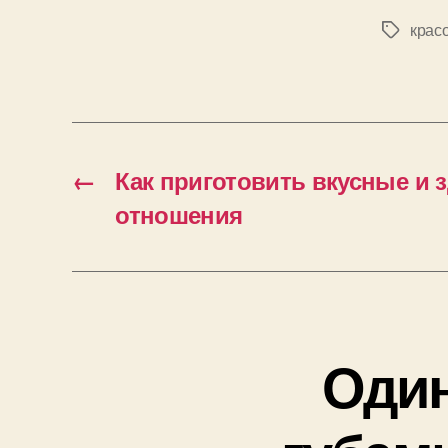
крас
Позначк
←
Как приготовить вкусные и
отношения
Один