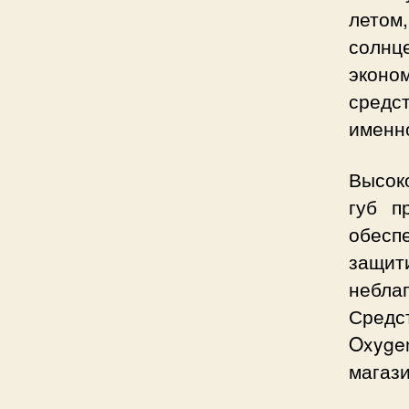
лето
солнц
эконо
средс
именно
Высок
губ п
обесп
защи
небла
Средст
Oxyge
магази