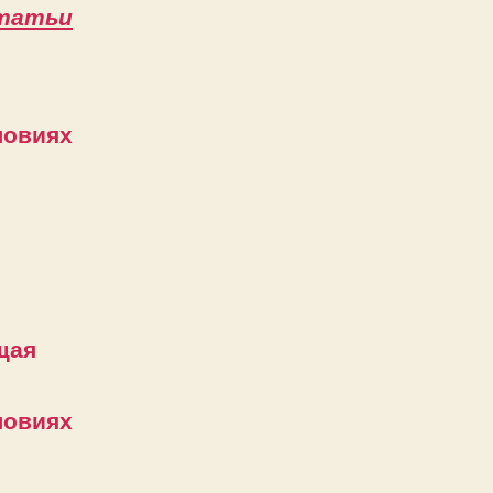
татьи
ловиях
щая
ловиях