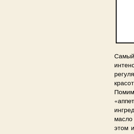
Самы
интен
регул
красо
Помим
«апп
ингред
масло 
этом 