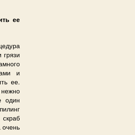
ить ее
цедура
и грязи
намного
ками и
ть ее.
 нежно
е один
пилинг
 скраб
а очень