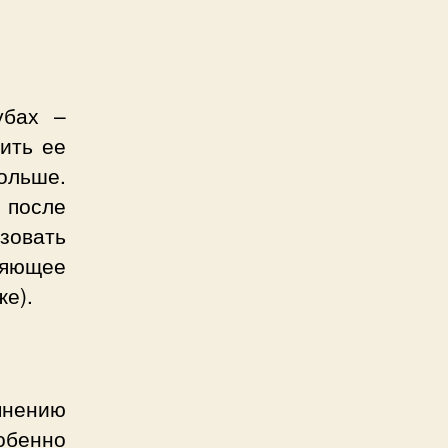
убах –
ить ее
ольше.
 после
зовать
няющее
же).
мнению
собенно