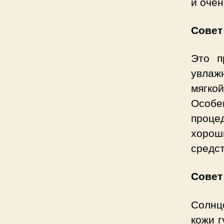
и очен
Совет
Это п
увлаж
мягко
Особе
проце
хорош
средст
Совет
Солнц
кожи г