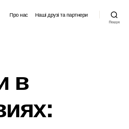
Про нас
Наші друзі та партнери
Пошук
и в
виях: