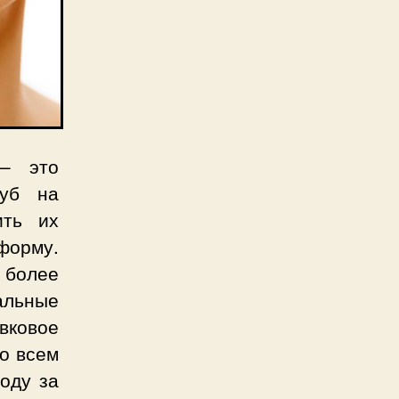
– это
губ на
ить их
форму.
 более
льные
ивковое
бо всем
оду за