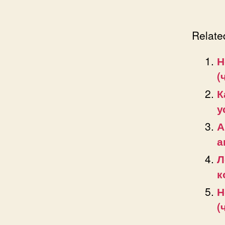
Relate
Н
(
К
у
А
а
Л
к
Н
(