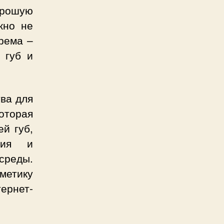
рошую
жно не
рема –
 губ и
ва для
оторая
й губ,
ния и
среды.
сметику
ернет-