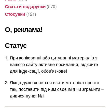
(570)
Свята й подарунки
(121)
Стосунки
О, реклама!
Статус
При копіюванні або цитуванні матеріалів з
нашого сайту активне посилання, відкрите
для індексації, обов’язкове!
Якщо дуже хочеться взяти матеріал просто
так, поставити під ним своє ім’я чи зграбити –
дивися пункт №1