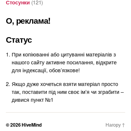
(121)
Стосунки
О, реклама!
Статус
При копіюванні або цитуванні матеріалів з
нашого сайту активне посилання, відкрите
для індексації, обов’язкове!
Якщо дуже хочеться взяти матеріал просто
так, поставити під ним своє ім’я чи зграбити –
дивися пункт №1
© 2026
HiveMind
Нагору
↑