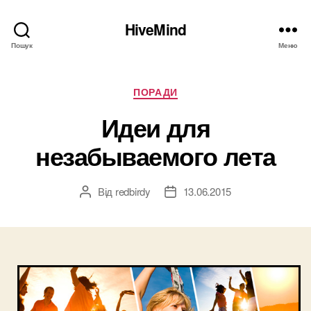
HiveMind
Пошук
Меню
Категорії
ПОРАДИ
Идеи для
незабываемого лета
Від
redbirdy
13.06.2015
Автор
Дата
запису
запису