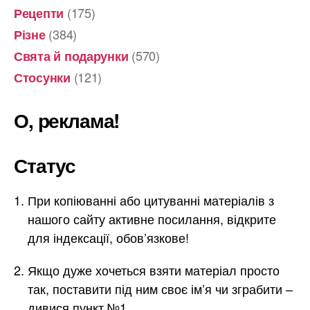
(175)
Рецепти
(384)
Різне
(570)
Свята й подарунки
(121)
Стосунки
О, реклама!
Статус
При копіюванні або цитуванні матеріалів з
нашого сайту активне посилання, відкрите
для індексації, обов’язкове!
Якщо дуже хочеться взяти матеріал просто
так, поставити під ним своє ім’я чи зграбити –
дивися пункт №1