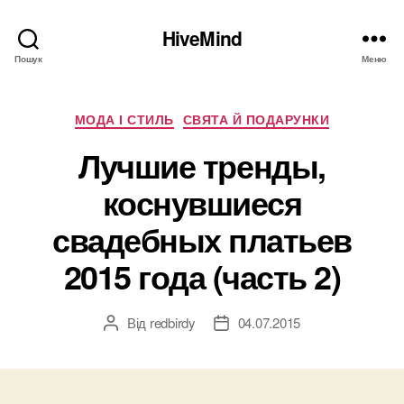
HiveMind
Пошук
Меню
Категорії
МОДА І СТИЛЬ
СВЯТА Й ПОДАРУНКИ
Лучшие тренды,
коснувшиеся
свадебных платьев
2015 года (часть 2)
Від
redbirdy
04.07.2015
Автор
Дата
запису
запису