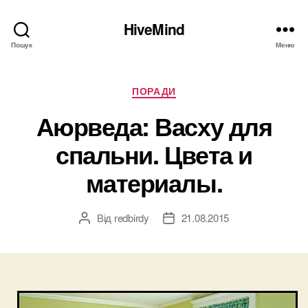
HiveMind
Пошук
Меню
Категорії
ПОРАДИ
Аюрведа: Васху для
спальни. Цвета и
материалы.
Від
redbirdy
21.08.2015
Автор
Дата
запису
запису