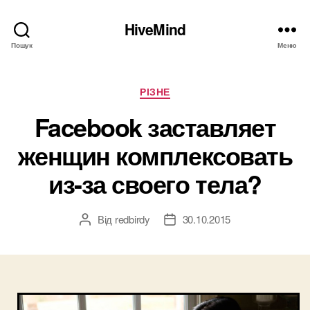
HiveMind
Пошук
Меню
Категорії
РІЗНЕ
Facebook заставляет
женщин комплексовать
из-за своего тела?
Від
redbirdy
30.10.2015
Автор
Дата
запису
запису