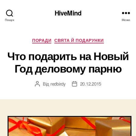
HiveMind
Пошук
Меню
Категорії
ПОРАДИ
СВЯТА Й ПОДАРУНКИ
Что подарить на Новый
Год деловому парню
Від
redbirdy
20.12.2015
Автор
Дата
запису
запису