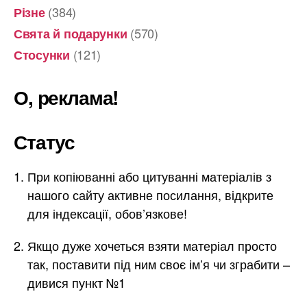
(384)
Різне
(570)
Свята й подарунки
(121)
Стосунки
О, реклама!
Статус
При копіюванні або цитуванні матеріалів з
нашого сайту активне посилання, відкрите
для індексації, обов’язкове!
Якщо дуже хочеться взяти матеріал просто
так, поставити під ним своє ім’я чи зграбити –
дивися пункт №1