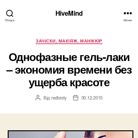
HiveMind
Пошук
Меню
Категорії
ЗАЧІСКИ, МАКІЯЖ, МАНІКЮР
Однофазные гель-лаки
– экономия времени без
ущерба красоте
Від
redbirdy
30.12.2015
Автор
Дата
запису
запису