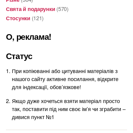
(570)
Свята й подарунки
(121)
Стосунки
О, реклама!
Статус
При копіюванні або цитуванні матеріалів з
нашого сайту активне посилання, відкрите
для індексації, обов’язкове!
Якщо дуже хочеться взяти матеріал просто
так, поставити під ним своє ім’я чи зграбити –
дивися пункт №1