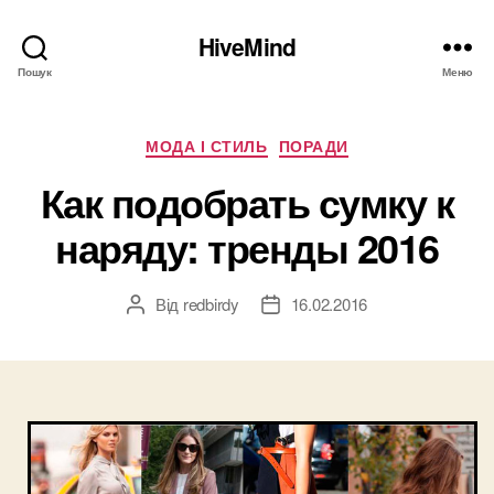
HiveMind
Пошук
Меню
Категорії
МОДА І СТИЛЬ
ПОРАДИ
Как подобрать сумку к
наряду: тренды 2016
Від
redbirdy
16.02.2016
Автор
Дата
запису
запису