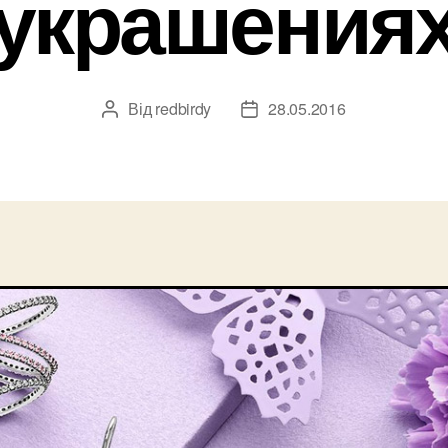
украшения
Від
redbirdy
28.05.2016
Автор
Дата
запису
запису