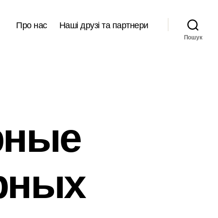
Про нас
Наші друзі та партнери
Пошук
рные
рных