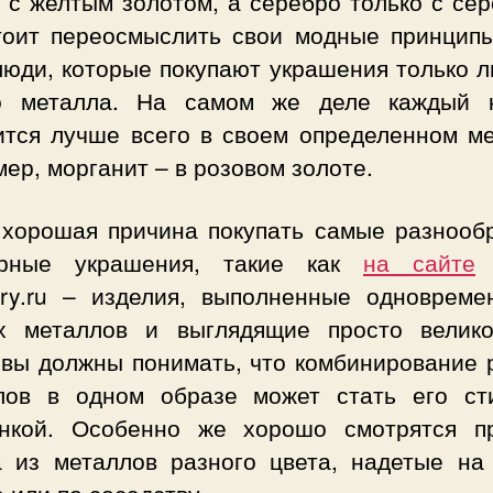
 с желтым золотом, а серебро только с се
тоит переосмыслить свои модные принципы
люди, которые покупают украшения только л
о металла. На самом же деле каждый 
ится лучше всего в своем определенном ме
ер, морганит – в розовом золоте.
 хорошая причина покупать самые разнооб
рные украшения, такие как
на сайте
f
lery.ru – изделия, выполненные одновреме
х металлов и выглядящие просто велико
 вы должны понимать, что комбинирование 
лов в одном образе может стать его ст
нкой. Особенно же хорошо смотрятся п
а из металлов разного цвета, надетые на
 или по соседству.