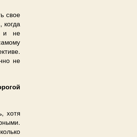
ть свое
, когда
о и не
самому
ктиве.
нно не
рогой
, хотя
рными.
сколько