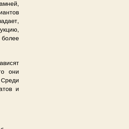
амней,
лиантов
падает,
укцию,
и более
зависят
то они
 Среди
атов и