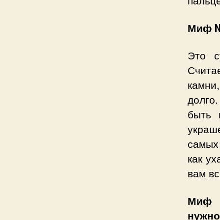
Миф №
Это с
Счита
камни,
долго
быть 
украш
самых 
как ух
вам вс
Миф 
нужно