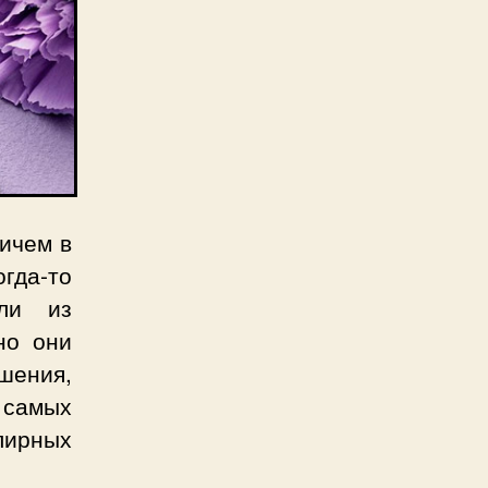
ичем в
гда-то
ли из
но они
шения,
 самых
лирных