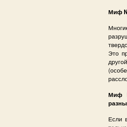
Миф №
Многи
разру
твердо
Это п
друг
(особ
рассло
Миф 
разны
Если 