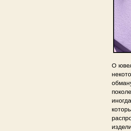
О юве
некот
обма
покол
иногд
котор
распр
издели