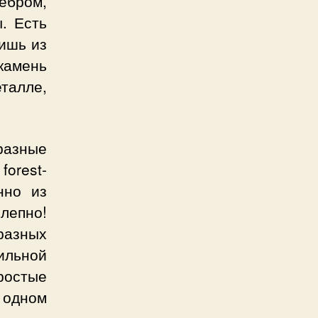
ребром,
. Есть
ишь из
камень
талле,
разные
orest-
нно из
лепно!
разных
ильной
ростые
 одном