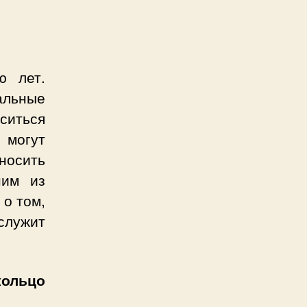
ю лет.
альные
оситься
 могут
носить
ним из
 о том,
ослужит
ольцо