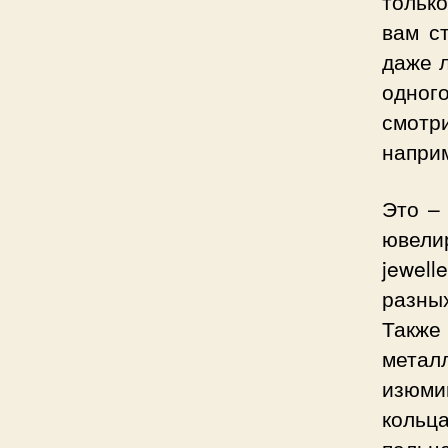
только
вам с
даже 
одног
смотр
наприм
Это –
ювели
jewel
разны
Также
метал
изюми
кольц
пальце