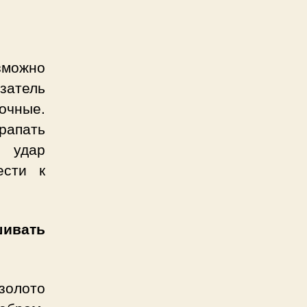
зможно
затель
рочные.
рапать
 удар
ести к
ивать
золото