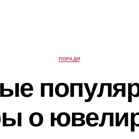
Категорії
ПОРАДИ
ые популя
ы о ювели