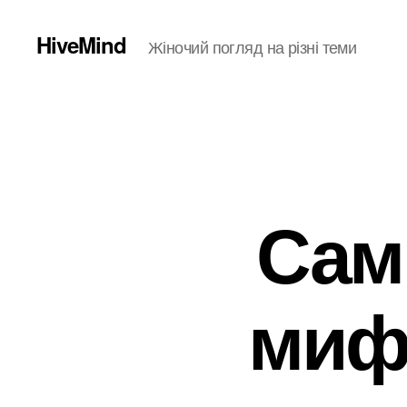
HiveMind
Жіночий погляд на різні теми
Сам
миф