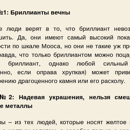
1: Бриллианты вечны
е люди верят в то, что бриллиант нево
шить. Да, они имеют самый высокий пока
сти по шкале Мооса, но они не такие уж п
равда, что только бриллиантом можно поца
ой бриллиант, однако любой сильный
енно, если оправа хрупкая) может прив
ению драгоценного камня или его расколу.
№2: Надевая украшения, нельзя смеш
е металлы
вы – из тех людей, которые носят желтое 