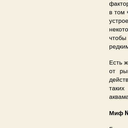
факто
в том 
устрое
некот
чтобы 
редки
Есть ж
от ры
дейст
таких
аквама
Миф №