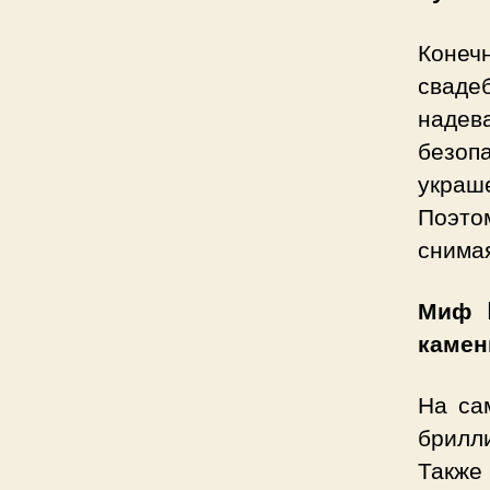
Конечн
свадеб
надев
безоп
украш
Поэто
снима
Миф 
камен
На са
брилл
Также 