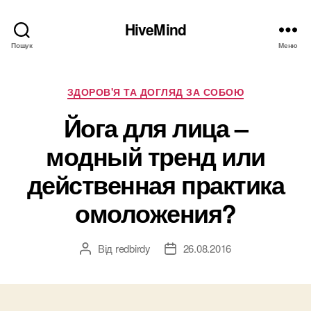
HiveMind
Пошук
Меню
Категорії
ЗДОРОВ'Я ТА ДОГЛЯД ЗА СОБОЮ
Йога для лица –
модный тренд или
действенная практика
омоложения?
Від
redbirdy
26.08.2016
Автор
Дата
запису
запису