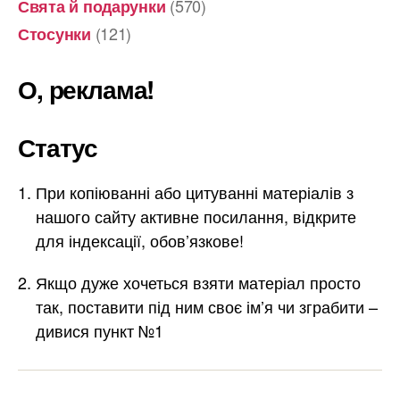
(570)
Свята й подарунки
(121)
Стосунки
О, реклама!
Статус
При копіюванні або цитуванні матеріалів з
нашого сайту активне посилання, відкрите
для індексації, обов’язкове!
Якщо дуже хочеться взяти матеріал просто
так, поставити під ним своє ім’я чи зграбити –
дивися пункт №1