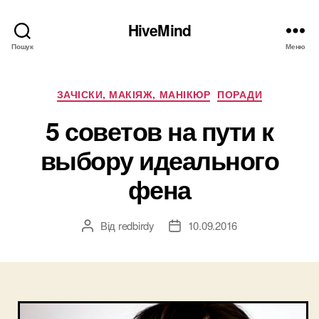
HiveMind
Пошук
Меню
Категорії
ЗАЧІСКИ, МАКІЯЖ, МАНІКЮР
ПОРАДИ
5 советов на пути к
выбору идеального
фена
Від
redbirdy
10.09.2016
Автор
Дата
запису
запису