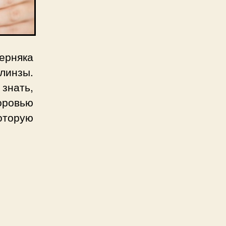
рняка
линзы.
знать,
оровью
оторую