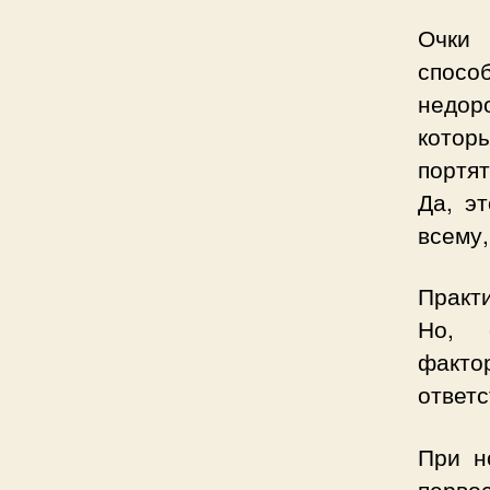
Очки 
спосо
недор
котор
портя
Да, э
всему,
Практи
Но, 
фактор
ответс
При н
перво