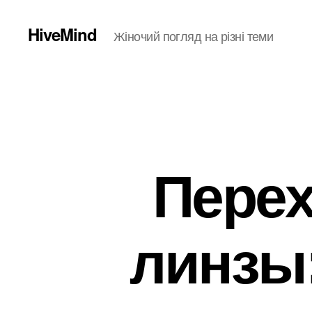
HiveMind
Жіночий погляд на різні теми
Перех
линзы: