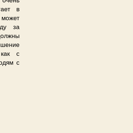
тает в
 может
оду за
должны
ошение
 как с
юдям с