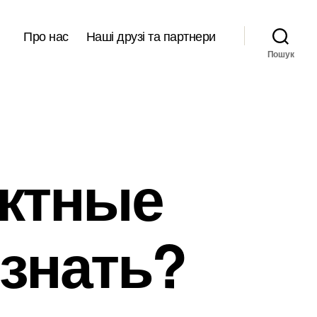
Про нас
Наші друзі та партнери
Пошук
актные
 знать?