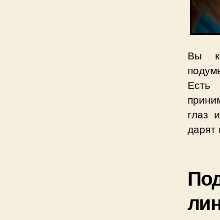
Вы к
подум
Есть 
прини
глаз 
дарят 
Под
ли