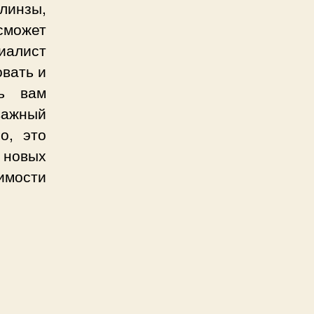
линзы,
сможет
иалист
овать и
ть вам
важный
о, это
 новых
имости