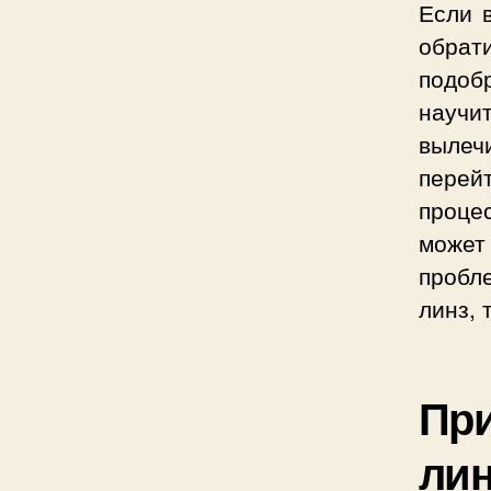
Если 
обрат
подоб
научит
вылеч
перей
проце
может
пробл
линз, 
При
ли