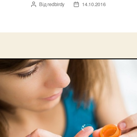
Від
redbirdy
14.10.2016
Автор
Дата
запису
запису