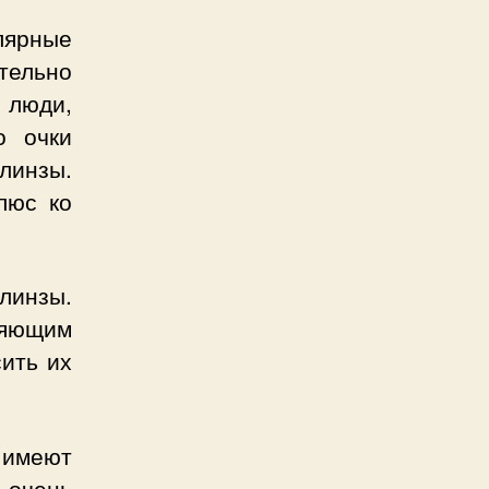
лярные
тельно
 люди,
о очки
линзы.
люс ко
 линзы.
яющим
сить их
 имеют
 очень