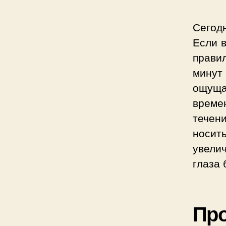
Сегод
Если в
прави
минут
ощуща
време
течен
носит
увели
глаза 
Про