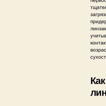
тщате
загря
приде
линза
учиты
конта
возра
сухост
Как
ли