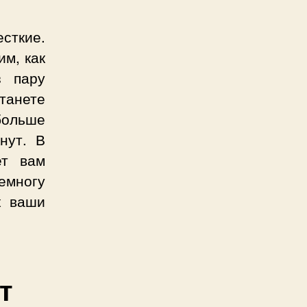
сткие.
им, как
з пару
танете
больше
нут. В
ет вам
емногу
к ваши
т