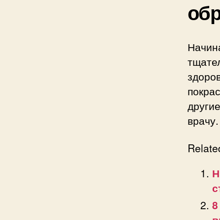
обр
Начин
тщате
здоро
покра
други
врачу.
Relate
Н
с
8
в