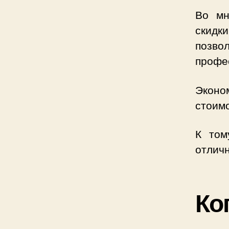
Во мн
скидк
позвол
профе
Эконо
стоимо
К то
отличн
Ко