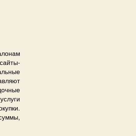
алонам
сайты-
альные
авляют
идочные
услуги
купки.
суммы,