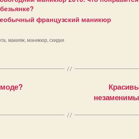
безьянке?
еобычный французский маникюр
ота
,
макияж
,
маникюр
,
скидки
и
в моде?
Красивы
незаменимые