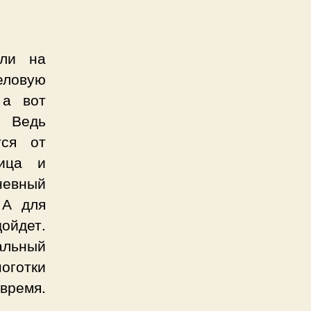
или на
еловую
 а вот
. Ведь
тся от
лица и
невный
 А для
йдет.
альный
ноготки
время.