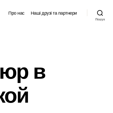
Про нас
Наші друзі та партнери
Пошук
кюр в
кой