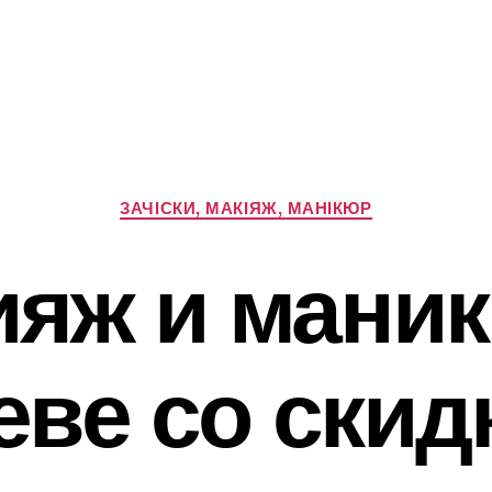
Категорії
ЗАЧІСКИ, МАКІЯЖ, МАНІКЮР
яж и мани
еве со скид