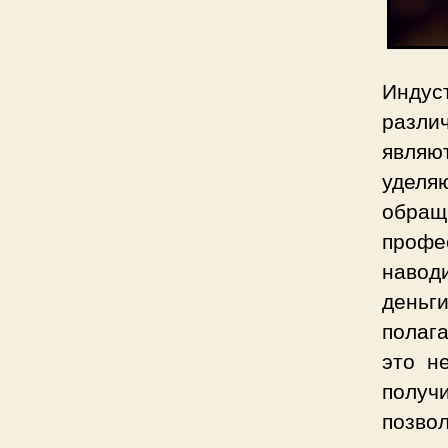
Индус
разли
являю
уделя
обра
профе
навод
деньг
полага
это н
получ
позво