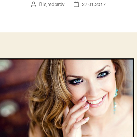
Від
redbirdy
27.01.2017
Автор
Дата
запису
запису