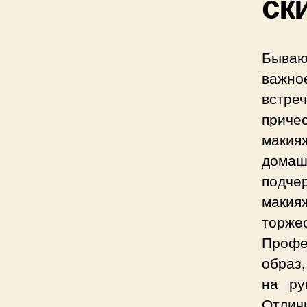
ск
Бываю
важно
встре
приче
макия
домаш
подче
макия
торж
Профе
образ,
на ру
Отлич