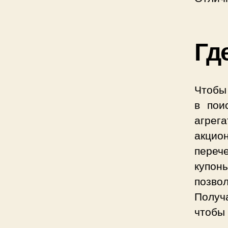
Гд
Чтобы
в пои
агрег
акцио
перече
купон
позво
Получ
чтобы