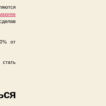
ляются
макияж
 сделав
90% от
стать
ься