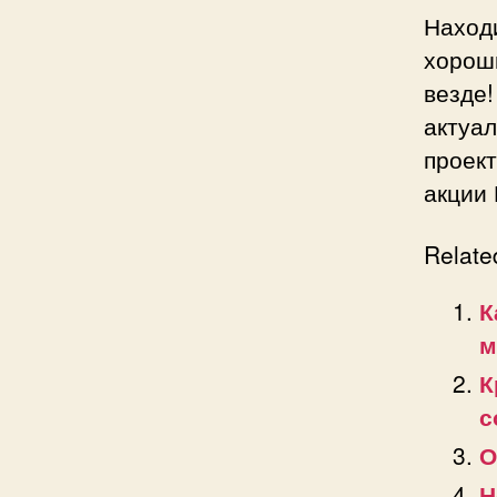
Наход
хорош
везде
актуа
проек
акции 
Relate
К
м
К
с
О
Н