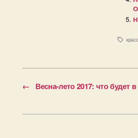
О
Н
крас
Позначк
←
Весна-лето 2017: что будет 