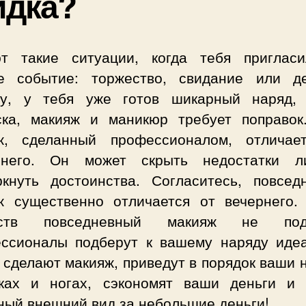
идка?
т такие ситуации, когда тебя приглас
е событие: торжество, свидание или д
чу, у тебя уже готов шикарный наряд,
ска, макияж и маникюр требует поправок
ж, сделанный профессионалом, отличае
него. Он может скрыть недостатки 
ркнуть достоинства. Согласитесь, повсед
ж существенно отличается от вечернего.
еств повседневный макияж не подо
ссионалы подберут к вашему наряду иде
 сделают макияж, приведут в порядок ваши 
ках и ногах, сэкономят ваши деньги и 
ный внешний вид за небольшие деньги!