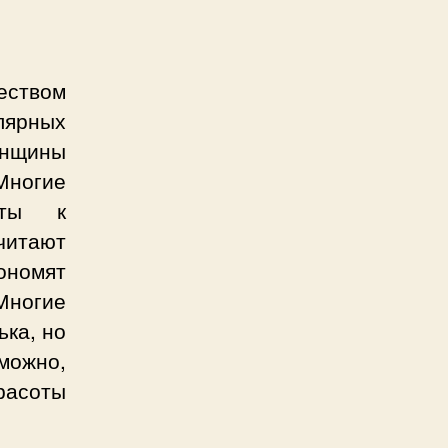
еством
лярных
енщины
Многие
оты к
читают
ономят
Многие
ька, но
можно,
расоты