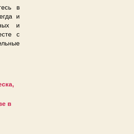
тесь в
егда и
нных и
есте с
ельные
еска,
ве в