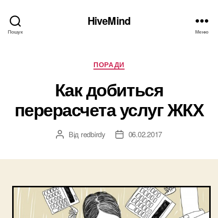
HiveMind
Пошук
Меню
Категорії
ПОРАДИ
Как добиться
перерасчета услуг ЖКХ
Від
redbirdy
06.02.2017
Автор
Дата
запису
запису