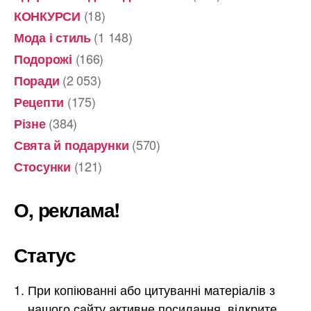
(18)
КОНКУРСИ
(1 148)
Мода і стиль
(166)
Подорожі
(2 053)
Поради
(175)
Рецепти
(384)
Різне
(570)
Свята й подарунки
(121)
Стосунки
О, реклама!
Статус
При копіюванні або цитуванні матеріалів з
нашого сайту активне посилання, відкрите