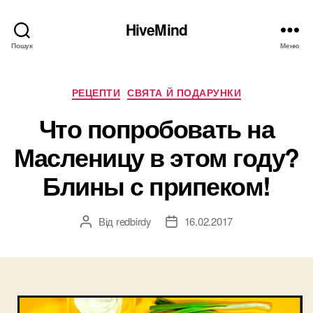
HiveMind
Пошук
Меню
Категорії
РЕЦЕПТИ
СВЯТА Й ПОДАРУНКИ
Что попробовать на
Масленицу в этом году?
Блины с припеком!
Від
redbirdy
16.02.2017
Автор
Дата
запису
запису