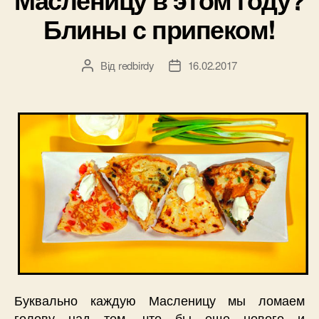
Блины с припеком!
Від
redbirdy
16.02.2017
Автор
Дата
запису
запису
Буквально каждую Масленицу мы ломаем
голову над тем, что бы еще нового и