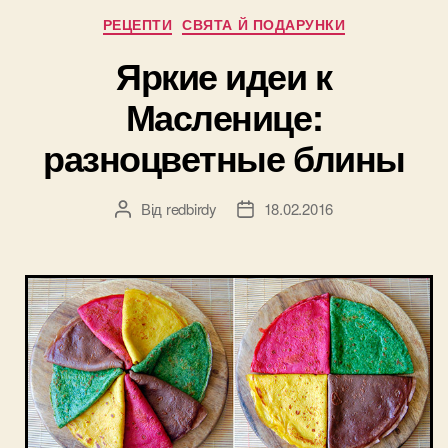
Блины
Категорії
РЕЦЕПТИ
СВЯТА Й ПОДАРУНКИ
с
Яркие идеи к
припеком!”
Масленице:
разноцветные блины
Від
redbirdy
18.02.2016
Автор
Дата
запису
запису