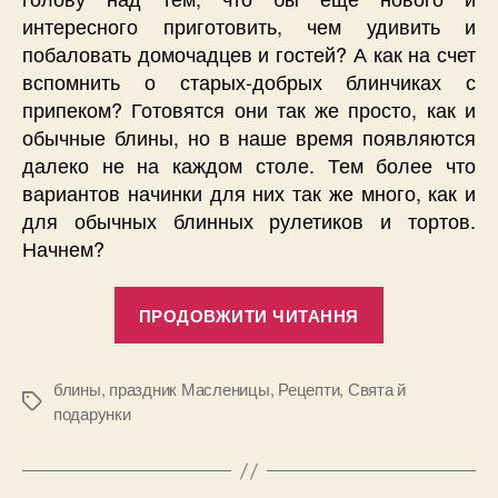
интересного приготовить, чем удивить и
побаловать домочадцев и гостей? А как на счет
вспомнить о старых-добрых блинчиках с
припеком? Готовятся они так же просто, как и
обычные блины, но в наше время появляются
далеко не на каждом столе. Тем более что
вариантов начинки для них так же много, как и
для обычных блинных рулетиков и тортов.
Начнем?
“Что
ПРОДОВЖИТИ ЧИТАННЯ
попробоват
на
Масленицу
блины
,
праздник Масленицы
,
Рецепти
,
Свята й
Позначки
подарунки
в
этом
году?