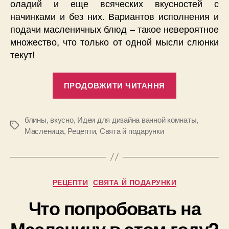
оладий и еще всяческих вкусностей с
начинками и без них. Вариантов исполнения и
подачи масленичных блюд – такое невероятное
множество, что только от одной мысли слюнки
текут!
“Вкусный
ПРОДОВЖИТИ ЧИТАННЯ
рецепт
на
Масленицу
блины
,
вкусно
,
Идеи для дизайна ванной комнаты
,
Позначки
Масленица
,
Рецепти
,
Свята й подарунки
–
блинный
пирог”
Категорії
РЕЦЕПТИ
СВЯТА Й ПОДАРУНКИ
Что попробовать на
Масленицу в этом году?