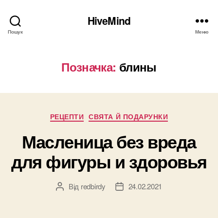
HiveMind
Пошук
Меню
Позначка:
блины
Категорії
РЕЦЕПТИ
СВЯТА Й ПОДАРУНКИ
Масленица без вреда
для фигуры и здоровья
Від
redbirdy
24.02.2021
Автор
Дата
запису
запису