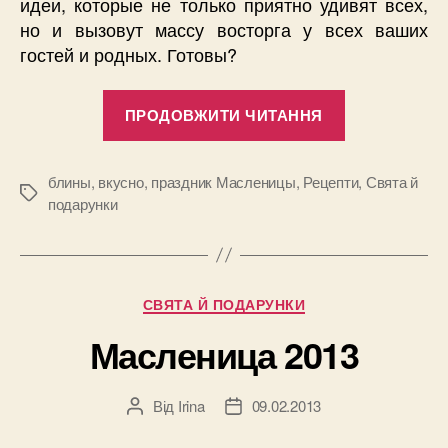
идеи, которые не только приятно удивят всех,
но и вызовут массу восторга у всех ваших
гостей и родных. Готовы?
“Вкусные
ПРОДОВЖИТИ ЧИТАННЯ
идеи
к
Масленице”
блины
,
вкусно
,
праздник Масленицы
,
Рецепти
,
Свята й
Позначки
подарунки
Категорії
СВЯТА Й ПОДАРУНКИ
Масленица 2013
Від
Irina
09.02.2013
Автор
Дата
запису
запису