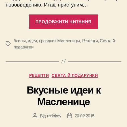
нововведению. Итак, приступим…
“Яркие
ПРОДОВЖИТИ ЧИТАННЯ
идеи
к
Масленице:
блины
,
идеи
,
праздник Масленицы
,
Рецепти
,
Свята й
Позначки
подарунки
разноцветн
блины”
Категорії
РЕЦЕПТИ
СВЯТА Й ПОДАРУНКИ
Вкусные идеи к
Масленице
Від
redbirdy
20.02.2015
Автор
Дата
запису
запису