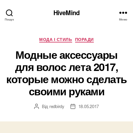
HiveMind
Пошук
Меню
Категорії
МОДА І СТИЛЬ
ПОРАДИ
Модные аксессуары
для волос лета 2017,
которые можно сделать
своими руками
Від
redbirdy
18.05.2017
Автор
Дата
запису
запису