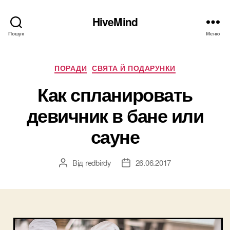
HiveMind
Пошук
Меню
Категорії
ПОРАДИ
СВЯТА Й ПОДАРУНКИ
Как спланировать
девичник в бане или
сауне
Від
redbirdy
26.06.2017
Автор
Дата
запису
запису